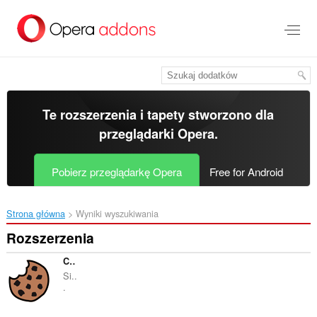
Przenoś
do
treści
strony
Te rozszerzenia i tapety stworzono dla
przeglądarki Opera
.
Pobierz przeglądarkę Opera
Free for Android
Strona główna
Wyniki wyszukiwania
Rozszerzenia
Cookie-Editor
Si..
.