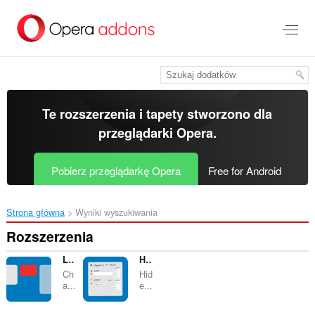
Przenoś
do
treści
strony
Te rozszerzenia i tapety stworzono dla
przeglądarki Opera
.
Pobierz przeglądarkę Opera
Free for Android
Strona główna
Wyniki wyszukiwania
Rozszerzenia
List Highlighter for Trello
Hide Activity Details (+ Tweaks) for Trello
Ch
Hid
a...
e...