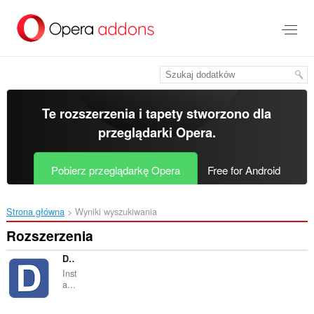
Przenoś
do
treści
strony
Te rozszerzenia i tapety stworzono dla
przeglądarki Opera
.
Pobierz przeglądarkę Opera
Free for Android
Strona główna
Wyniki wyszukiwania
Rozszerzenia
Ddict
Inst
a...