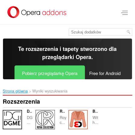
Przenoś
do
treści
strony
Te rozszerzenia i tapety stworzono dla
przeglądarki Opera
.
Pobierz przeglądarkę Opera
Free for Android
Strona główna
Wyniki wyszukiwania
Rozszerzenia
DGME
Royal Collection
Blouse Design Arena
DG
Roy
Wit
...
c...
h...