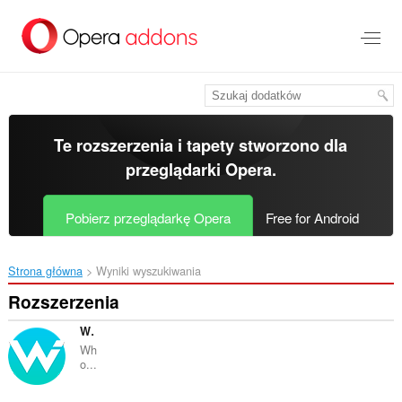
Przenoś
do
treści
strony
Te rozszerzenia i tapety stworzono dla
przeglądarki Opera
.
Pobierz przeglądarkę Opera
Free for Android
Strona główna
Wyniki wyszukiwania
Rozszerzenia
Whoer VPN
Wh
o...