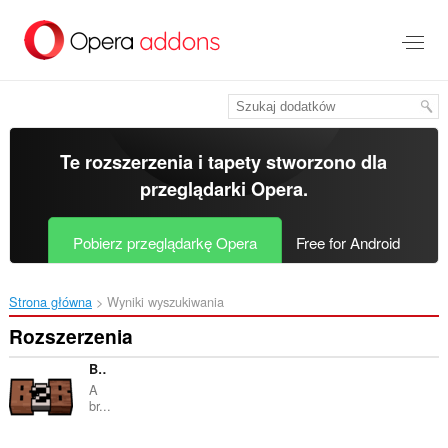
Przenoś
do
treści
strony
Te rozszerzenia i tapety stworzono dla
przeglądarki Opera
.
Pobierz przeglądarkę Opera
Free for Android
Strona główna
Wyniki wyszukiwania
Rozszerzenia
Back 2 Basics
A
br...