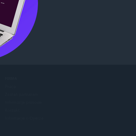
me Web
FIRMA
Praca
Zostań partnerem
Informacje prasowe
Kontakt
Informacje o Operze