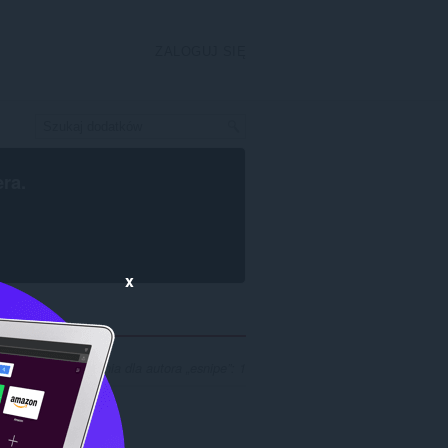
ZALOGUJ SIĘ
era
.
x
wyników wyszukiwania dla autora „esnipe”: 1