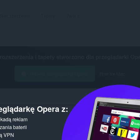
Rozszerzenia
Tapety
Twórz
 rozszerzenia i tapety stworzono dla
przeglądarki Op
Pobierz przeglądarkę Opera
Free for Mac
eglądarkę Opera z:
Liczba 
kadą reklam
ania baterii
gą VPN