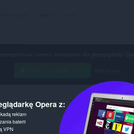
Rozszerzenia
Tapety
Twórz
 rozszerzenia i tapety stworzono dla
przeglądarki Op
Pobierz przeglądarkę Opera
Free for Mac
eglądarkę Opera z:
kadą reklam
ania baterii
gą VPN