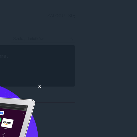
ZALOGUJ SIĘ
era
.
x