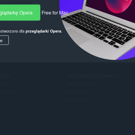
eglądarkę Opera
Free for Mac
y stworzono dla
przeglądarki Opera
.
ie
ŁUGI
POTRZEBUJESZ POMOCY?
datki
Help & support
nto Opery
Blogi Opery
fora Opery