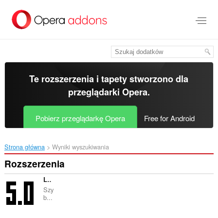
Przenoś
do
treści
strony
Te rozszerzenia i tapety stworzono dla
przeglądarki Opera
.
Pobierz przeglądarkę Opera
Free for Android
Strona główna
Wyniki wyszukiwania
Rozszerzenia
LibPlus - rozszerzenie do Librusa
Szy
b...