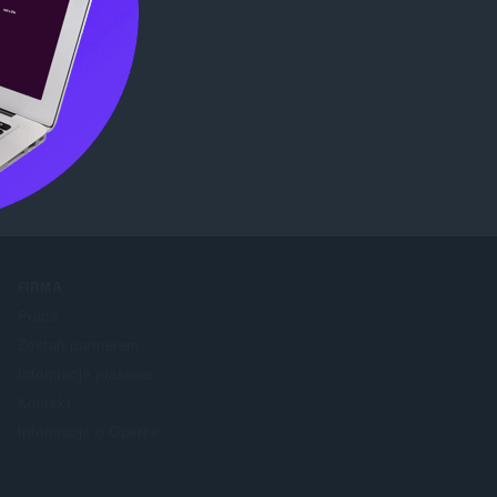
me Web
FIRMA
Praca
Zostań partnerem
Informacje prasowe
Kontakt
Informacje o Operze