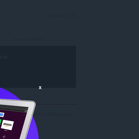
ZALOGUJ SIĘ
era
.
x
w wyszukiwania dla autora „MyWebSkills”: 1