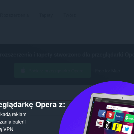
Rozszerzenia
Tapety
Twórz
 rozszerzenia i tapety stworzono dla
przeglądarki Op
Pobierz przeglądarkę Opera
Free for Mac
eglądarkę Opera z:
Liczba wynikó
kadą reklam
ania baterii
gą VPN