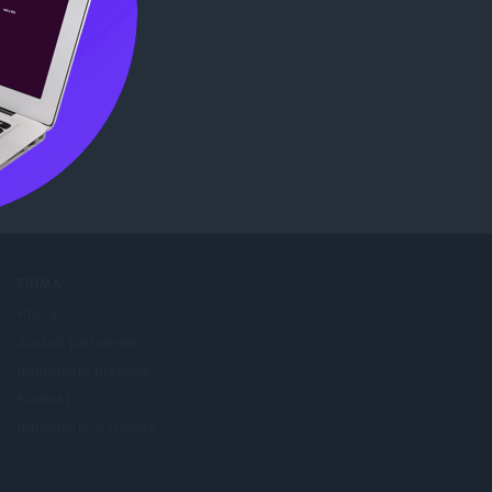
me Web
FIRMA
Praca
Zostań partnerem
Informacje prasowe
Kontakt
Informacje o Operze