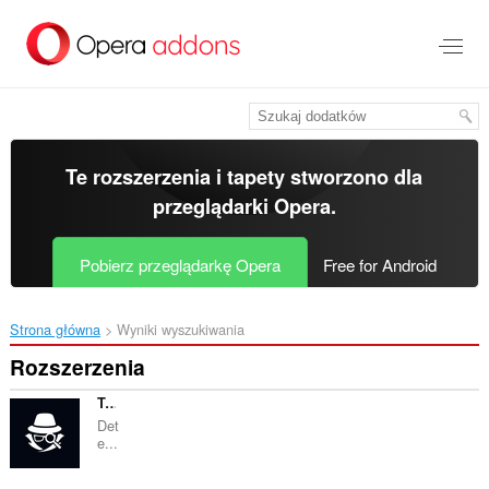
Przenoś
do
treści
strony
Te rozszerzenia i tapety stworzono dla
przeglądarki Opera
.
Pobierz przeglądarkę Opera
Free for Android
Strona główna
Wyniki wyszukiwania
Rozszerzenia
Toolspy Image Compressor
Det
e...