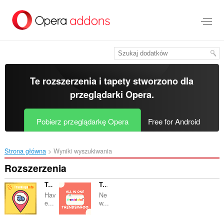
Przenoś
do
treści
strony
Te rozszerzenia i tapety stworzono dla
przeglądarki Opera
.
Pobierz przeglądarkę Opera
Free for Android
Strona główna
Wyniki wyszukiwania
Rozszerzenia
Trackings Info
Trends Infoo
Hav
Ne
e...
w...