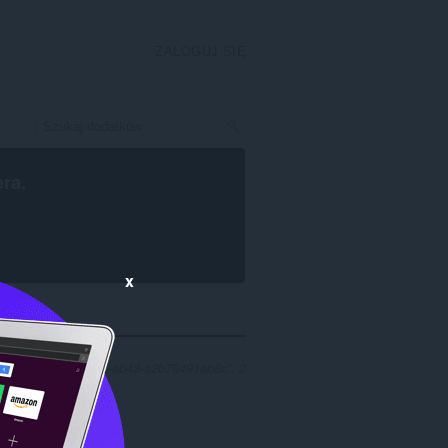
ZALOGUJ SIĘ
era
.
x
„492ee946-ceef-4b4f-ab43-a2b78491eb8c”: 2