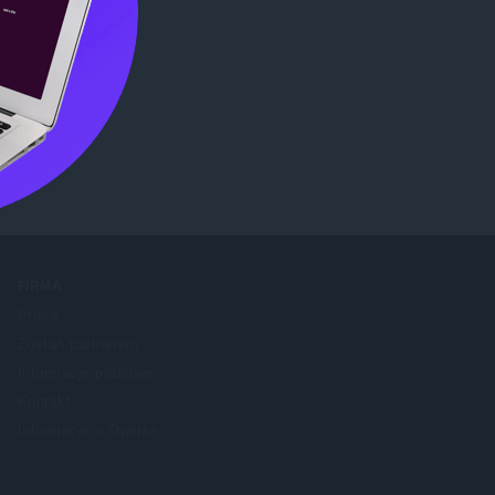
me Web
FIRMA
Praca
Zostań partnerem
Informacje prasowe
Kontakt
Informacje o Operze