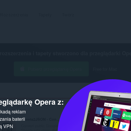
Rozszerzenia
Tapety
Twórz
 rozszerzenia i tapety stworzono dla
przeglądarki Op
Pobierz przeglądarkę Opera
Free for Mac
eglądarkę Opera z:
Liczba wyników wyszukiwania dla autora 
kadą reklam
ania baterii
Sheets2JSON - Convert Google Sheets
Convert public Google
gą VPN
Sheets into clean JSO...