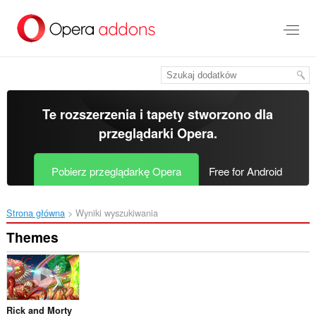
Przenoś
do
treści
strony
Te rozszerzenia i tapety stworzono dla
przeglądarki Opera
.
Pobierz przeglądarkę Opera
Free for Android
Strona główna
Wyniki wyszukiwania
Themes
Rick and Morty