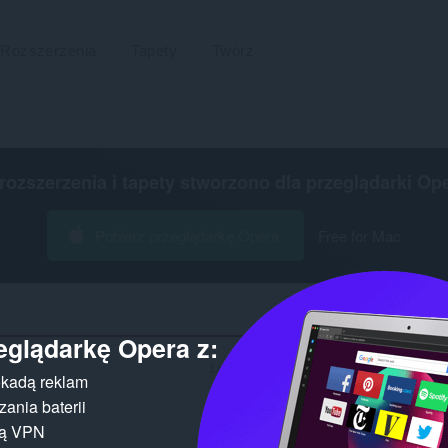
Rozszerzenia
Tapety
Twórz
 rozszerzenia i tapety stworzono dla
przeglądarki Op
Pobierz przeglądarkę Opera
Free for Mac
eglądarkę Opera z:
Liczba wyników wyszukiwania dla autora 
kadą reklam
ania baterii
gą VPN