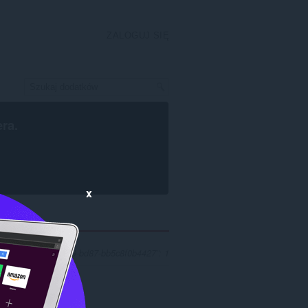
ZALOGUJ SIĘ
era
.
x
„2259b112-0cfa-4f59-bd87-bb5c8f0b4427”: 1