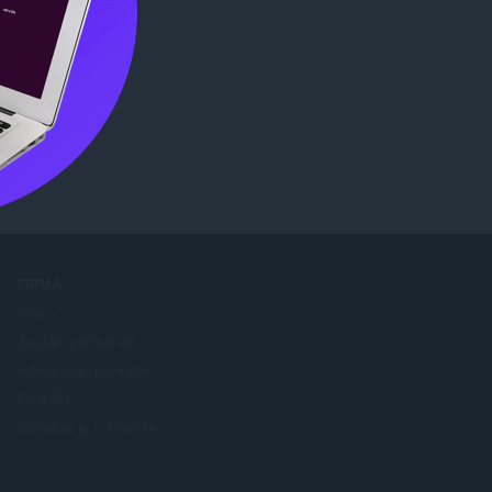
me Web
FIRMA
Praca
Zostań partnerem
Informacje prasowe
Kontakt
Informacje o Operze