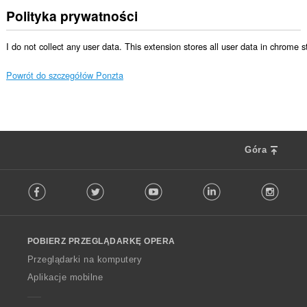
Polityka prywatności
I do not collect any user data. This extension stores all user data in chrome 
Powrót do szczegółów Ponzta
Góra
F
Facebook
Twitter
Youtube
LinkedIn
Instag
o
l
l
o
POBIERZ PRZEGLĄDARKĘ OPERA
w
O
Przeglądarki na komputery
p
Aplikacje mobilne
e
r