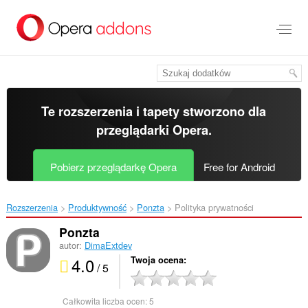
Przenoś
do
treści
strony
Te rozszerzenia i tapety stworzono dla
przeglądarki Opera
.
Pobierz przeglądarkę Opera
Free for Android
Rozszerzenia
Produktywność
Ponzta‎
Polityka prywatności
Ponzta
autor:
DimaExtdev
4.0
Twoja ocena
/ 5
Całkowita liczba ocen:
5