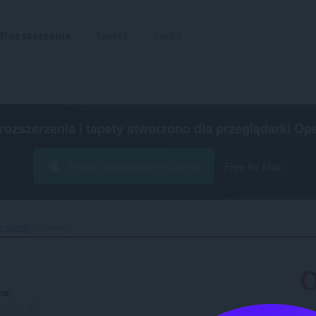
Rozszerzenia
Tapety
Twórz
 rozszerzenia i tapety stworzono dla
przeglądarki Op
Pobierz przeglądarkę Opera
Free for Mac
tuning‎
Licencja
na