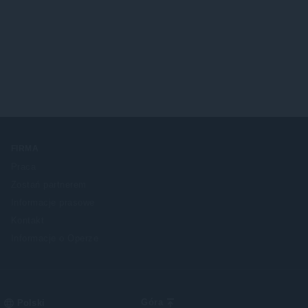
FIRMA
Praca
Zostań partnerem
Informacje prasowe
Kontakt
Informacje o Operze
Select
Góra