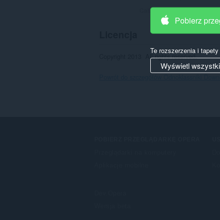
Całkowita liczba ocen:
42
Pobierz prz
Licencja
Te rozszerzenia i tapet
Copyright 2013  All rights reserved.
Wyświetl wszystk
Powrót do szczegółów Odnoklassniki Down
POBIERZ PRZEGLĄDARKĘ OPERA
US
Przeglądarki na komputery
Do
Aplikacje mobilne
Ko
Dev.Opera
Wersja beta