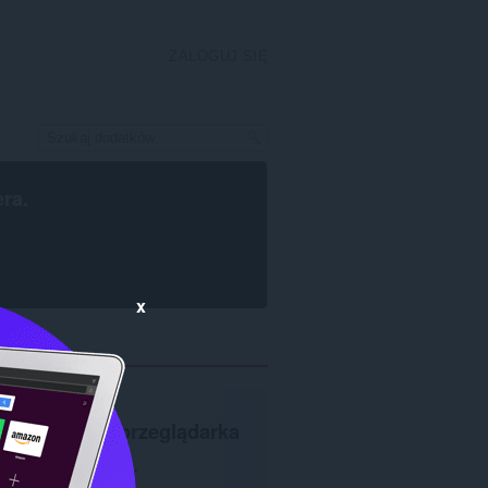
ZALOGUJ SIĘ
era
.
x
Wymagana
przeglądarka
Opera
.