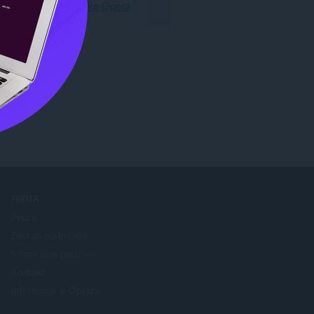
Pobierz przeglądarkę Opera
FIRMA
Praca
Zostań partnerem
Informacje prasowe
Kontakt
Informacje o Operze