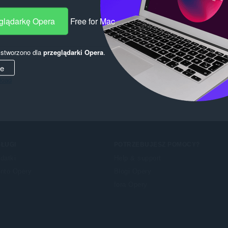
eglądarkę Opera
Free for Mac
y stworzono dla
przeglądarki Opera
.
ie
load
ŁUGI
POTRZEBUJESZ POMOCY?
datki
Help & support
nto Opery
Blogi Opery
fora Opery