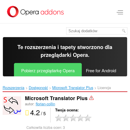
Przenoś
do
treści
strony
Te rozszerzenia i tapety stworzono dla
przeglądarki Opera
.
Pobierz przeglądarkę Opera
Free for Android
Rozszerzenia
Dostępność
Microsoft Translator Plus‎
Licencja
Microsoft Translator Plus
autor:
florian-collin
4.2
Twoja ocena
/ 5
Całkowita liczba ocen:
3