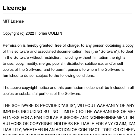
Licencja
MIT License

Copyright (c) 2022 Florian COLLIN

Permission is hereby granted, free of charge, to any person obtaining a copy

of this software and associated documentation files (the "Software"), to deal

in the Software without restriction, including without limitation the rights

to use, copy, modify, merge, publish, distribute, sublicense, and/or sell

copies of the Software, and to permit persons to whom the Software is

furnished to do so, subject to the following conditions:

The above copyright notice and this permission notice shall be included in all

copies or substantial portions of the Software.

THE SOFTWARE IS PROVIDED "AS IS", WITHOUT WARRANTY OF ANY 
IMPLIED, INCLUDING BUT NOT LIMITED TO THE WARRANTIES OF MER
FITNESS FOR A PARTICULAR PURPOSE AND NONINFRINGEMENT. IN 
AUTHORS OR COPYRIGHT HOLDERS BE LIABLE FOR ANY CLAIM, DA
LIABILITY, WHETHER IN AN ACTION OF CONTRACT, TORT OR OTHERW