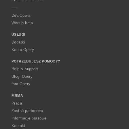
e
r
a
Dev.Opera
Wersja beta
USŁUGI
Dodatki
Konto Opery
POTRZEBUJESZ POMOCY?
Help & support
Blogi Opery
fora Opery
FIRMA
Praca
Zostań partnerem
Informacje prasowe
Kontakt