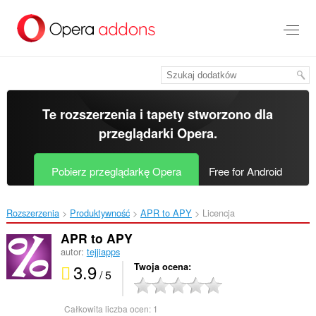
Przenoś
do
treści
strony
Te rozszerzenia i tapety stworzono dla
przeglądarki Opera
.
Pobierz przeglądarkę Opera
Free for Android
Rozszerzenia
Produktywność
APR to APY‎
Licencja
APR to APY
autor:
tejjiapps
3.9
Twoja ocena
/ 5
Całkowita liczba ocen:
1