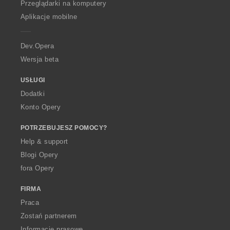
O
Przeglądarki na komputery
p
Aplikacje mobilne
e
r
a
Dev.Opera
Wersja beta
USŁUGI
Dodatki
Konto Opery
POTRZEBUJESZ POMOCY?
Help & support
Blogi Opery
fora Opery
FIRMA
Praca
Zostań partnerem
Informacje prasowe