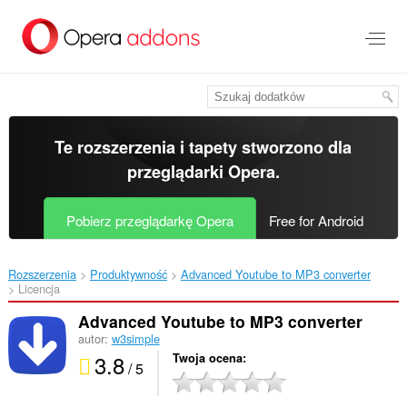
Przenoś
do
treści
strony
Te rozszerzenia i tapety stworzono dla
przeglądarki Opera
.
Pobierz przeglądarkę Opera
Free for Android
Rozszerzenia
Produktywność
Advanced Youtube to MP3 converter‎
Licencja
Advanced Youtube to MP3 converter
autor:
w3simple
3.8
Twoja ocena
/ 5