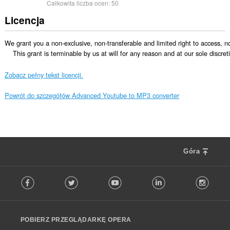
Całkowita liczba ocen:
50
Licencja
We grant you a non-exclusive, non-transferable and limited right to access, n
    This grant is terminable by us at will for any reason and at our sole discr
Zobacz pełny tekst licencji.
Powrót do szczegółów Advanced Youtube to MP3 converter
Góra
F
Facebook
Twitter
Youtube
LinkedIn
Instag
o
l
l
o
POBIERZ PRZEGLĄDARKĘ OPERA
w