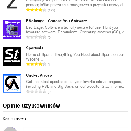
pomocą kółka przewijania powiększenia przycisk i myszy dl...
o
C
193
w
a
i
ł
ESoftcage - Choose You Software
t
k
Esoftcage: Software site, fully secure for use, Hunt your
a
favourite software, Pc windows, Operating systems (OS), d...
o
l
C
0
w
i
a
i
c
ł
Sportsala
t
z
k
Home of Sports, Everything You Need about Sports on our
a
b
Website...
o
l
C
a
1
w
i
a
o
i
c
ł
Cricket Arroyo
c
t
z
k
e
Get the latest updates on all your favorite cricket leagues,
a
b
including PSL and Big Bash, on our website. Stay informe...
o
n
l
C
a
0
w
:
i
a
o
i
c
ł
c
Opinie użytkowników
t
z
k
e
a
b
o
n
l
a
Komentarze: 0
w
:
i
o
i
c
c