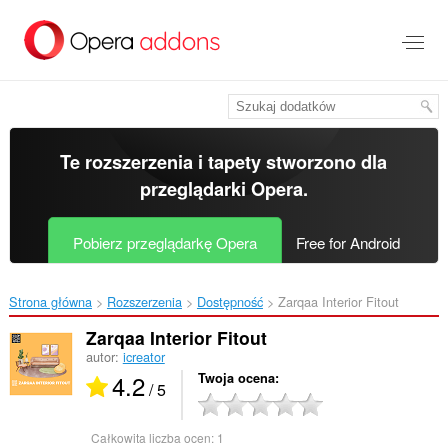
Przenoś
do
treści
strony
Te rozszerzenia i tapety stworzono dla
przeglądarki Opera
.
Pobierz przeglądarkę Opera
Free for Android
Strona główna
Rozszerzenia
Dostępność
Zarqaa Interior Fitout‎
Zarqaa Interior Fitout
autor:
icreator
4.2
Twoja ocena
/ 5
Całkowita liczba ocen:
1