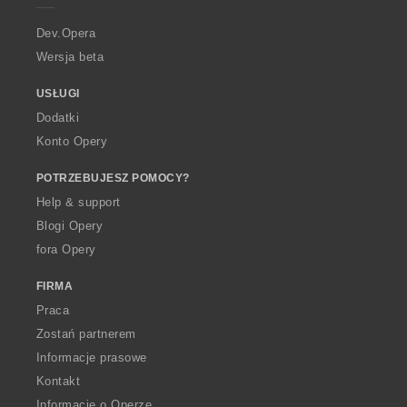
r
a
Dev.Opera
Wersja beta
USŁUGI
Dodatki
Konto Opery
POTRZEBUJESZ POMOCY?
Help & support
Blogi Opery
fora Opery
FIRMA
Praca
Zostań partnerem
Informacje prasowe
Kontakt
Informacje o Operze