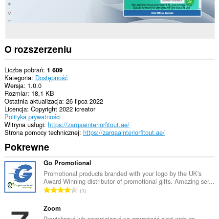
O rozszerzeniu
Liczba pobrań
1 609
Kategoria
Dostępność
Wersja
1.0.0
Rozmiar
18,1 KB
Ostatnia aktualizacja
26 lipca 2022
Licencja
Copyright 2022 icreator
Polityka prywatności
Witryna usługi
https://zarqaainteriorfitout.ae/
Strona pomocy technicznej
https://zarqaainteriorfitout.ae/
Pokrewne
Go Promotional
Promotional products branded with your logo by the UK's
Award Winning distributor of promotional gifts. Amazing ser...
C
1
a
ł
Zoom
k
Powiększyć lub pomniejszyć na zawartość sieci web za