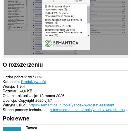
na
niektórych
witrynach.
O rozszerzeniu
Liczba pobrań
197 639
Kategoria
Produktywność
Wersja
1.9.4
Rozmiar
69,6 KB
Ostatnia aktualizacja
13 marca 2026
Licencja
Copyright 2026 vjik7
Witryna usługi
https://semantica.in/tools/yandex-wordstat-assistant
Strona pomocy technicznej
https://semantica.in/tools/yandex-wordstat-assistant
Pokrewne
Tawea