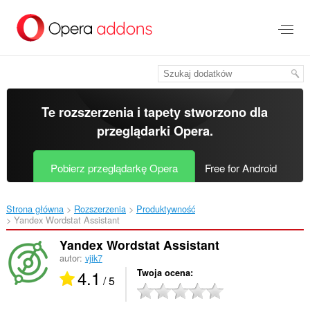
Przenoś
do
treści
strony
Te rozszerzenia i tapety stworzono dla
przeglądarki Opera
.
Pobierz przeglądarkę Opera
Free for Android
Strona główna
Rozszerzenia
Produktywność
Yandex Wordstat Assistant‎
Yandex Wordstat Assistant
autor:
vjik7
4.1
Twoja ocena
/ 5