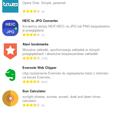
Opera Chat. Simple, personal.
C
4
a
ł
HEIC to JPG Converter
k
Konwertuj obrazy HEIF/HEIC na JPG lub PNG bezpośrednio
w przeglądarce
o
C
1
w
a
i
ł
Atavi bookmarks
t
k
Wizualne zakładki, synchronizacja zakładek w różnych
a
przeglądarkach i absolutne bezpieczeństwo zakładek
o
l
C
170
w
i
a
i
c
ł
Evernote Web Clipper
t
z
k
Użyj rozszerzenia Evernote do zapisywania treści z internetu
a
b
na koncie Evernote.
o
l
C
a
610
w
i
a
o
i
c
ł
Sun Calculator
c
t
z
k
e
sunlight phases, sunrise, sunset, dusk and dawn times
a
b
calculator
o
n
l
C
a
4
w
:
i
a
o
i