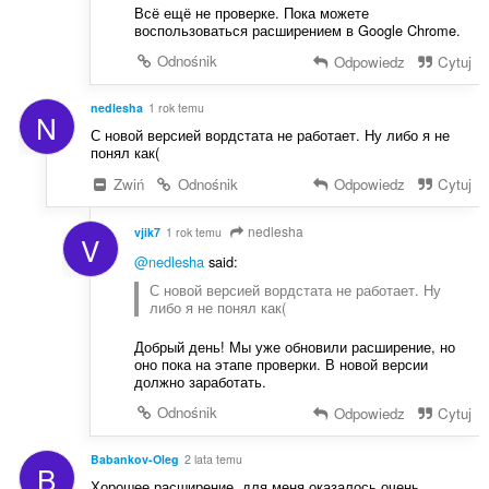
Всё ещё не проверке. Пока можете
воспользоваться расширением в Google Chrome.
Odnośnik
Odpowiedz
Cytuj
nedlesha
1 rok temu
N
С новой версией вордстата не работает. Ну либо я не
понял как(
Zwiń
Odnośnik
Odpowiedz
Cytuj
nedlesha
vjik7
1 rok temu
V
@nedlesha
said:
С новой версией вордстата не работает. Ну
либо я не понял как(
Добрый день! Мы уже обновили расширение, но
оно пока на этапе проверки. В новой версии
должно заработать.
Odnośnik
Odpowiedz
Cytuj
Babankov-Oleg
2 lata temu
B
Хорошее расширение, для меня оказалось очень