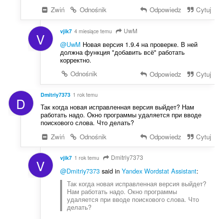
Zwiń
Odnośnik
Odpowiedz
Cytuj
UwM
vjik7
4 miesiące temu
V
@UwM
Новая версия 1.9.4 на проверке. В ней
должна функция "добавить всё" работать
корректно.
Odnośnik
Odpowiedz
Cytuj
Dmitriy7373
1 rok temu
D
Так когда новая исправленная версия выйдет? Нам
работать надо. Окно программы удаляется при вводе
поискового слова. Что делать?
Zwiń
Odnośnik
Odpowiedz
Cytuj
Dmitriy7373
vjik7
1 rok temu
V
@Dmitriy7373
said in
Yandex Wordstat Assistant
:
Так когда новая исправленная версия выйдет?
Нам работать надо. Окно программы
удаляется при вводе поискового слова. Что
делать?