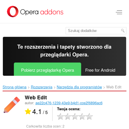
Przenoś
do
treści
strony
Te rozszerzenia i tapety stworzono dla
przeglądarki Opera
.
Pobierz przeglądarkę Opera
Free for Android
Strona główna
Rozszerzenia
Narzędzia dla programistów
Web Edit‎
Web Edit
autor:
ae22c476-1239-43e9-b4d1-cce2f6896ac6
4.1
Twoja ocena
/ 5
Całkowita liczba ocen:
2