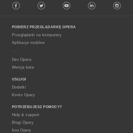
Facebook
Twitter
Youtube
LinkedIn
Instag
o
l
l
o
POBIERZ PRZEGLĄDARKĘ OPERA
w
O
Przeglądarki na komputery
p
Aplikacje mobilne
e
r
a
Dev.Opera
Wersja beta
USŁUGI
Dodatki
Konto Opery
POTRZEBUJESZ POMOCY?
Help & support
Blogi Opery
fora Opery