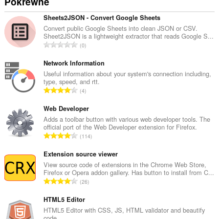
Pokrewne
Sheets2JSON - Convert Google Sheets
Convert public Google Sheets into clean JSON or CSV.
Sheet2JSON is a lightweight extractor that reads Google S...
C
0
a
ł
Network Information
k
Useful information about your system's connection including,
type, speed, and rtt.
o
C
4
w
a
i
ł
Web Developer
t
k
Adds a toolbar button with various web developer tools. The
a
official port of the Web Developer extension for Firefox.
o
l
C
114
w
i
a
i
c
ł
Extension source viewer
t
z
k
View source code of extensions in the Chrome Web Store,
a
b
Firefox or Opera addon gallery. Has button to install from C...
o
l
C
a
26
w
i
a
o
i
c
ł
HTML5 Editor
c
t
z
k
e
HTML5 Editor with CSS, JS, HTML validator and beautify
a
b
code