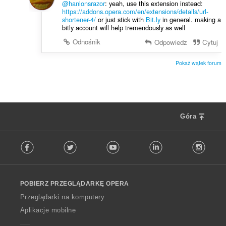
@hanlonsrazor
: yeah, use this extension instead:
https://addons.opera.com/en/extensions/details/url-
shortener-4/
or just stick with
Bit.ly
in general. making a
bitly account will help tremendously as well
Odnośnik
Odpowiedz
Cytuj
Pokaż wątek forum
Góra
F
Facebook
Twitter
Youtube
LinkedIn
Instag
o
l
l
o
POBIERZ PRZEGLĄDARKĘ OPERA
w
O
Przeglądarki na komputery
p
Aplikacje mobilne
e