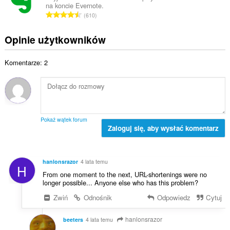
a
b
na koncie Evernote.
o
n
l
C
a
610
w
:
i
a
o
i
c
ł
c
Opinie użytkowników
t
z
k
e
a
b
o
n
l
a
Komentarze: 2
w
:
i
o
i
c
c
t
z
e
a
b
n
l
a
:
i
o
Pokaż wątek forum
c
Zaloguj się, aby wysłać komentarz
c
z
e
b
n
a
:
hanlonsrazor
4 lata temu
H
o
From one moment to the next, URL-shortenings were no
c
longer possible... Anyone else who has this problem?
e
Zwiń
Odnośnik
Odpowiedz
Cytuj
n
:
hanlonsrazor
beeters
4 lata temu