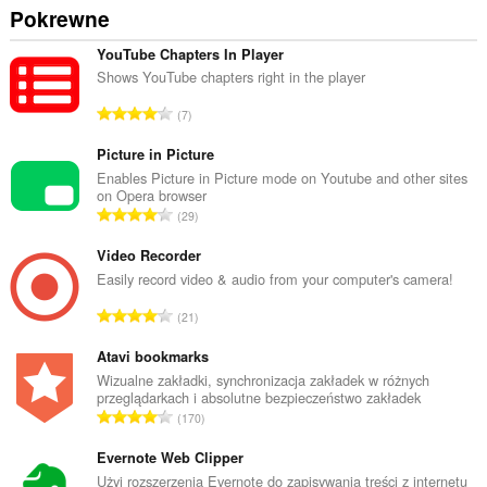
Pokrewne
YouTube Chapters In Player
Shows YouTube chapters right in the player
C
7
a
ł
Picture in Picture
k
Enables Picture in Picture mode on Youtube and other sites
on Opera browser
o
C
29
w
a
i
ł
Video Recorder
t
k
Easily record video & audio from your computer's camera!
a
o
l
C
21
w
i
a
i
c
ł
Atavi bookmarks
t
z
k
Wizualne zakładki, synchronizacja zakładek w różnych
a
b
przeglądarkach i absolutne bezpieczeństwo zakładek
o
l
C
a
170
w
i
a
o
i
c
ł
Evernote Web Clipper
c
t
z
k
e
Użyj rozszerzenia Evernote do zapisywania treści z internetu