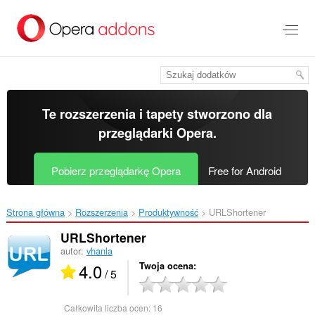
Przenoś
do
treści
strony
Te rozszerzenia i tapety stworzono dla
przeglądarki Opera
.
Pobierz przeglądarkę Opera
Free for Android
Strona główna
Rozszerzenia
Produktywność
URLShortener‎
URLShortener
autor:
vhanla
4.0
Twoja ocena
/ 5
Całkowita liczba ocen:
16