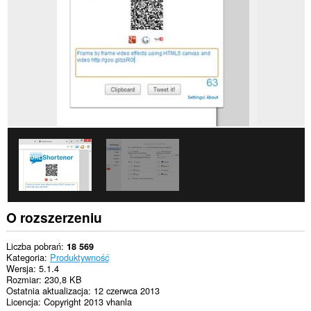
wszystkich
witrynach.
To
rozszerzenie
może
uzyskać
dostęp
do
kart
i
Twojej
aktywności.
O rozszerzeniu
Liczba pobrań
18 569
Kategoria
Produktywność
Wersja
5.1.4
Rozmiar
230,8 KB
Ostatnia aktualizacja
12 czerwca 2013
Licencja
Copyright 2013 vhanla