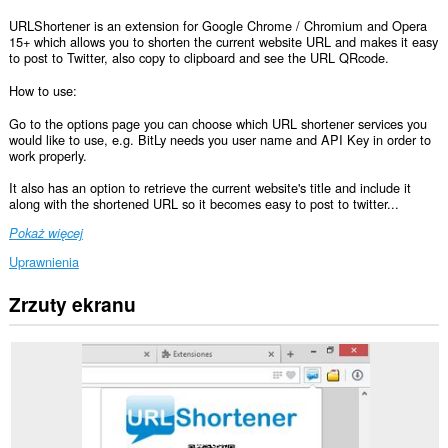
URLShortener is an extension for Google Chrome / Chromium and Opera
15+ which allows you to shorten the current website URL and makes it easy
to post to Twitter, also copy to clipboard and see the URL QRcode.
How to use:
Go to the options page you can choose which URL shortener services you
would like to use, e.g. BitLy needs you user name and API Key in order to
work properly.
It also has an option to retrieve the current website's title and include it
along with the shortened URL so it becomes easy to post to twitter...
Pokaż więcej
Uprawnienia
Zrzuty ekranu
To
rozszerzenie
może
uzyskać
dostęp
do
Twoich
danych
na