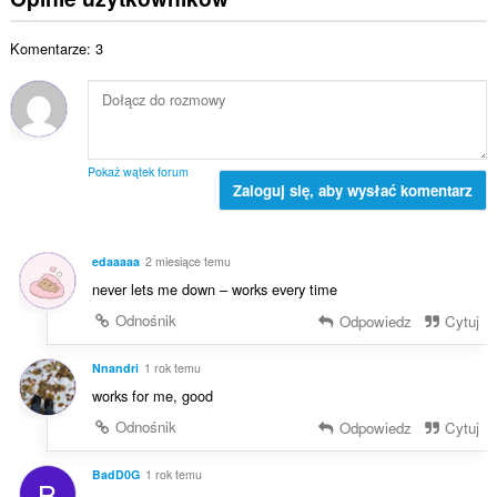
z
k
e
a
b
o
n
l
a
Komentarze: 3
w
:
i
o
i
c
c
t
z
e
a
b
n
l
a
:
i
o
Pokaż wątek forum
c
Zaloguj się, aby wysłać komentarz
c
z
e
b
n
a
:
edaaaaa
2 miesiące temu
o
never lets me down – works every time
c
e
Odnośnik
Odpowiedz
Cytuj
n
:
Nnandri
1 rok temu
works for me, good
Odnośnik
Odpowiedz
Cytuj
BadD0G
1 rok temu
B