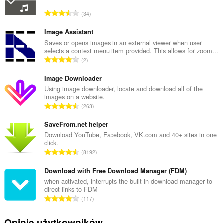
C
34
a
ł
Image Assistant
k
Saves or opens images in an external viewer when user
selects a context menu item provided. This allows for zoom...
o
C
2
w
a
i
ł
Image Downloader
t
k
Using image downloader, locate and download all of the
a
images on a website.
o
l
C
263
w
i
a
i
c
ł
SaveFrom.net helper
t
z
k
Download YouTube, Facebook, VK.com and 40+ sites in one
a
b
click.
o
l
C
a
8192
w
i
a
o
i
c
ł
Download with Free Download Manager (FDM)
c
t
z
k
e
when activated, interrupts the built-in download manager to
a
b
direct links to FDM
o
n
l
C
a
117
w
:
i
a
o
i
c
ł
c
Opinie użytkowników
t