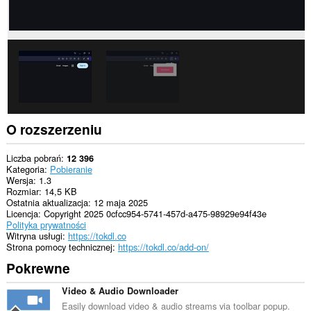
O rozszerzeniu
Liczba pobrań
12 396
Kategoria
Pobieranie
Wersja
1.3
Rozmiar
14,5 KB
Ostatnia aktualizacja
12 maja 2025
Licencja
Copyright 2025 0cfcc954-5741-457d-a475-98929e94f43e
Polityka prywatności
Witryna usługi
https://tokdl.co
Strona pomocy technicznej
https://tokdl.co/add-on/
Pokrewne
Video & Audio Downloader
Easily download video & audio streams via toolbar popup.