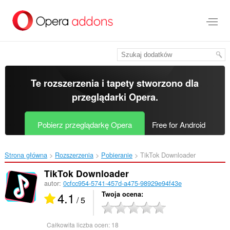
Przenoś
do
treści
strony
Te rozszerzenia i tapety stworzono dla
przeglądarki Opera
.
Pobierz przeglądarkę Opera
Free for Android
Strona główna
Rozszerzenia
Pobieranie
TikTok Downloader‎
TikTok Downloader
autor:
0cfcc954-5741-457d-a475-98929e94f43e
4.1
Twoja ocena
/ 5
Całkowita liczba ocen:
18