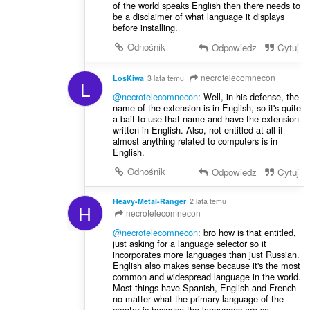
of the world speaks English then there needs to
be a disclaimer of what language it displays
before installing.
Odnośnik
Odpowiedz
Cytuj
necrotelecomnecon
LosKiwa
3 lata temu
L
@necrotelecomnecon
: Well, in his defense, the
name of the extension is in English, so it's quite
a bait to use that name and have the extension
written in English. Also, not entitled at all if
almost anything related to computers is in
English.
Odnośnik
Odpowiedz
Cytuj
Heavy-Metal-Ranger
2 lata temu
H
necrotelecomnecon
@necrotelecomnecon
: bro how is that entitled,
just asking for a language selector so it
incorporates more languages than just Russian.
English also makes sense because it's the most
common and widespread language in the world.
Most things have Spanish, English and French
no matter what the primary language of the
creator is because the languages are so