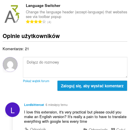
a
o
i
c
ł
Language Switcher
c
t
z
k
e
Change the language header (accept-language) that websites
a
b
see via toolbar popup
o
n
l
C
a
4
w
:
i
a
o
i
c
ł
c
Opinie użytkowników
t
z
k
e
a
b
o
n
l
a
Komentarze: 21
w
:
i
o
i
c
c
t
z
e
a
b
n
l
a
:
i
o
Pokaż wątek forum
c
Zaloguj się, aby wysłać komentarz
c
z
e
b
n
a
:
Lordbittercat
6 miesięcy temu
L
o
I love this extension, it's very practical but please could you
c
make an English version? It's really a pain to have to translate
e
everything with google lens every time
n
Odnośnik
Odpowiedz
Cytuj