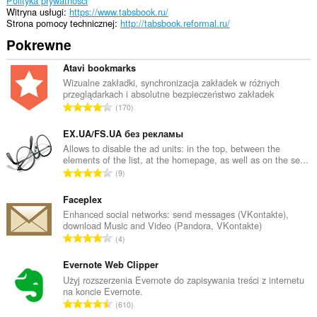
Polityka prywatności
Twojej
Witryna usługi
https://www.tabsbook.ru/
przeglądarce
Strona pomocy technicznej
http://tabsbook.reformal.ru/
rozszerzeniami.
Pokrewne
To
rozszerzenie
Atavi bookmarks
może
Wizualne zakładki, synchronizacja zakładek w różnych
uzyskać
przeglądarkach i absolutne bezpieczeństwo zakładek
dostęp
C
170
do
a
kart
ł
EX.UA/FS.UA без рекламы
i
Twojej
k
Allows to disable the ad units: in the top, between the
aktywności.
elements of the list, at the homepage, as well as on the se...
o
C
9
w
a
i
ł
Faceplex
t
k
Enhanced social networks: send messages (VKontakte),
a
download Music and Video (Pandora, VKontakte)
o
l
C
4
w
i
a
i
c
ł
Evernote Web Clipper
t
z
k
Użyj rozszerzenia Evernote do zapisywania treści z internetu
a
b
na koncie Evernote.
o
l
C
a
610
w
i