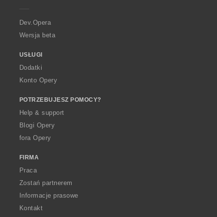
e
r
a
Dev.Opera
Wersja beta
USŁUGI
Dodatki
Konto Opery
POTRZEBUJESZ POMOCY?
Help & support
Blogi Opery
fora Opery
FIRMA
Praca
Zostań partnerem
Informacje prasowe
Kontakt