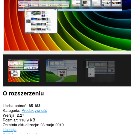
witrynach.
To
rozszerzenie
może
uzyskać
dostęp
do
Twoich
danych
na
niektórych
witrynach.
This
Extension
can
read
and
O rozszerzeniu
modify
bookmarks.
Liczba pobrań
85 183
To
Kategoria
Produktywność
rozszerzenie
Wersja
2.27
będzie
Rozmiar
118,9 KB
zarządzało
Ostatnia aktualizacja
28 maja 2019
zainstalowanymi
Licencja
w