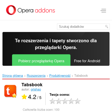
Przenoś
do
treści
strony
Te rozszerzenia i tapety stworzono dla
przeglądarki Opera
.
Pobierz przeglądarkę Opera
Free for Android
Strona główna
Rozszerzenia
Produktywność
Tabsbook‎
Tabsbook
autor:
grishao
4.2
Twoja ocena
/ 5
Całkowita liczba ocen:
100