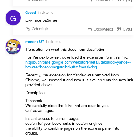
:
Gesssi
1 rok temu
G
шик! все работает
Odnośnik
Odpowiedz
Cytuj
memanx887
1 rok temu
Translation on what this does from description:
For Yandex browser, download the extension from this link:
https://chrome.google.com/webstore/detail/tabsbook-yandex-
browser/hoeobbaojjaioihnkjiffmfpeaakcbcj
Recently, the extension for Yandex was removed from
Chrome, we updated it and now it is available via the new link
provided above.
Description
Tabsbook -
We carefully store the links that are dear to you.
Our advantages:
instant access to current pages
search for your bookmarks in search engines
the ability to combine pages on the express panel into
groups...