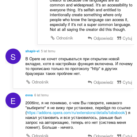
common and widespread. It's an accessibility to
everyone thing. It's selfish and entitled to
intentionally create something where only
people who know the language can access it,
especially if it's not a super common language.
Not at all saying the creator did this though.
Odnośnik
Odpowiedz
Cytuj
shapir-vi
5 lat temu
S
В Opere не хочет открываться при открытии новой
вкладке, хотя в настройках функция включена. И почему
то прописано только по протоколу "http" в других
браузерах таких проблем нет.
Odnośnik
Odpowiedz
Cytuj
evva
6 lat temu
E
2006inc, я не понимаю, о чем Вы говорите, никакого
"выберите" я не вижу при установке, перейдя по ссылке
(
https://addons.opera.com/ru/extensions/details/tabsbook/
) я
нажал установить и все установилось, раньше был
запрос на авторизацию, теперь его нет (система меня
помнит). Больше - ничего.
Odnośnik
Odpowiedz
Cytuj