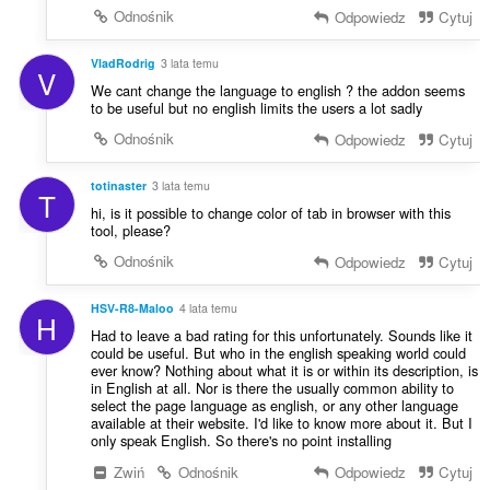
Odnośnik
Odpowiedz
Cytuj
VladRodrig
3 lata temu
V
We cant change the language to english ? the addon seems
to be useful but no english limits the users a lot sadly
Odnośnik
Odpowiedz
Cytuj
totinaster
3 lata temu
T
hi, is it possible to change color of tab in browser with this
tool, please?
Odnośnik
Odpowiedz
Cytuj
HSV-R8-Maloo
4 lata temu
H
Had to leave a bad rating for this unfortunately. Sounds like it
could be useful. But who in the english speaking world could
ever know? Nothing about what it is or within its description, is
in English at all. Nor is there the usually common ability to
select the page language as english, or any other language
available at their website. I'd like to know more about it. But I
only speak English. So there's no point installing
Zwiń
Odnośnik
Odpowiedz
Cytuj