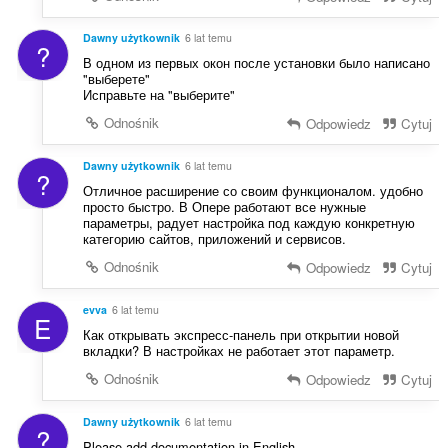
Dawny użytkownik
6 lat temu
?
В одном из первых окон после установки было написано
"выберете"
Исправьте на "выберите"
Odnośnik
Odpowiedz
Cytuj
Dawny użytkownik
6 lat temu
?
Отличное расширение со своим функционалом. удобно
просто быстро. В Опере работают все нужные
параметры, радует настройка под каждую конкретную
категорию сайтов, приложений и сервисов.
Odnośnik
Odpowiedz
Cytuj
evva
6 lat temu
E
Как открывать экспресс-панель при открытии новой
вкладки? В настройках не работает этот параметр.
Odnośnik
Odpowiedz
Cytuj
Dawny użytkownik
6 lat temu
?
Please add documentation in English