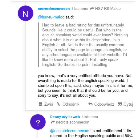
HSV-R8-Maloo
necrotelecomnecon
4 lata temu
N
@hsv-r8-maloo
said:
Had to leave a bad rating for this unfortunately.
Sounds like it could be useful. But who in the
english speaking world could ever know? Nothing
about what it is or within its description, is in
English at all. Nor is there the usually common
ability to select the page language as english, or
any other language available at their website. I'd
like to know more about it. But I only speak
English. So there's no point installing
you know, that's a very entitled attitude you have. Not
everything is made for the english speaking world. I
stumbled upon this, said, okay maybe this isn't for me,
but you seem to think that it should be for you, and
sorry to say, it's not all about you.
Zwiń
Odnośnik
Odpowiedz
Cytuj
Dawny użytkownik
4 lata temu
?
necrotelecomnecon
@necrotelecomnecon
: its not entitlement if its
offered to the English speaking public and 80%