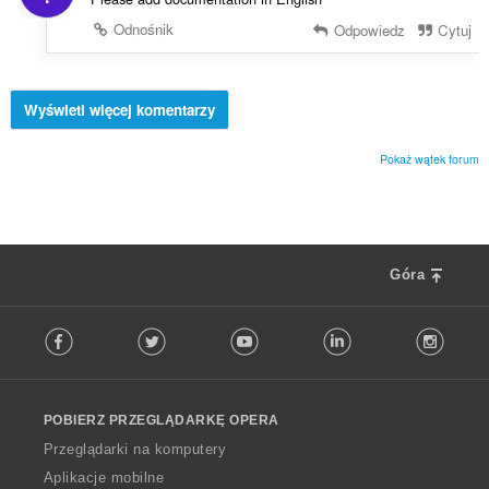
Odnośnik
Odpowiedz
Cytuj
Wyświetl więcej komentarzy
Pokaż wątek forum
Góra
F
Facebook
Twitter
Youtube
LinkedIn
Instag
o
l
l
o
POBIERZ PRZEGLĄDARKĘ OPERA
w
O
Przeglądarki na komputery
p
Aplikacje mobilne