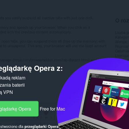
s you easily suspend all inactive tabs with just one click.
O ro
emory and speeds up your browser. When you click on a
aded with the previous content automatically.
Liczba 
Kategor
l open tabs, you can suspend them all (free up the memory) with
Wersja
ne to unsuspend. This way, your browser will use the least amount
Rozmiar
Ostatnia
Licencja
omepage (https://mybrowseraddon.com/tab-discard.html) and fill the
Strona 
eglądarkę Opera z:
Pokr
kadą reklam
ania baterii
gą VPN
eglądarkę Opera
Free for Mac
y stworzono dla
przeglądarki Opera
.