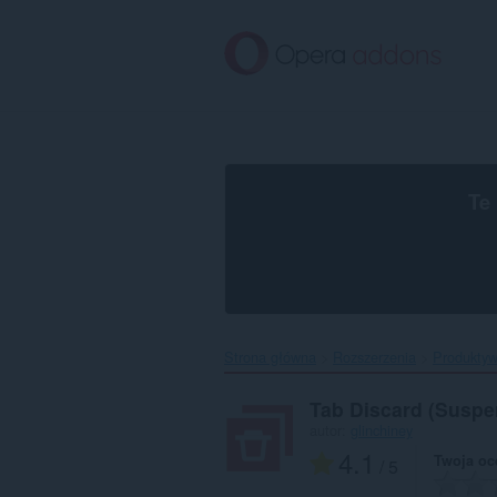
Przenoś
do
treści
strony
Te
Strona główna
Rozszerzenia
Produkty
Tab Discard (Suspe
autor:
glinchiney
4.1
Twoja oc
/ 5