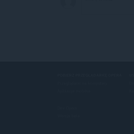
POBIERZ PRZEGLĄDARKĘ OPERA
US
Przeglądarki na komputery
Do
Aplikacje mobilne
Ko
Dev.Opera
Wersja beta
F