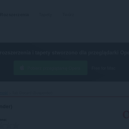
Rozszerzenia
Tapety
Twórz
 rozszerzenia i tapety stworzono dla
przeglądarki Op
Pobierz przeglądarkę Opera
Free for Mac
wność
Tab Discard (Suspender)‎
nder)
ena