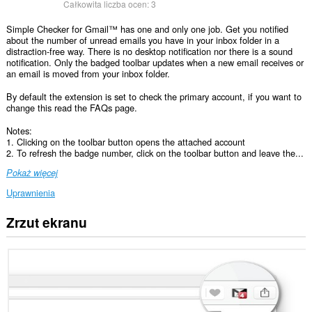
Całkowita liczba ocen:
3
Simple Checker for Gmail™ has one and only one job. Get you notified
about the number of unread emails you have in your inbox folder in a
distraction-free way. There is no desktop notification nor there is a sound
notification. Only the badged toolbar updates when a new email receives or
an email is moved from your inbox folder.
By default the extension is set to check the primary account, if you want to
change this read the FAQs page.
Notes:
1. Clicking on the toolbar button opens the attached account
2. To refresh the badge number, click on the toolbar button and leave the...
Pokaż więcej
Uprawnienia
Zrzut ekranu
To
rozszerzenie
może
uzyskać
dostęp
do
Twoich
danych