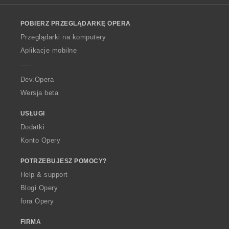
l
o
POBIERZ PRZEGLĄDARKĘ OPERA
w
O
Przeglądarki na komputery
p
Aplikacje mobilne
e
r
a
Dev.Opera
Wersja beta
USŁUGI
Dodatki
Konto Opery
POTRZEBUJESZ POMOCY?
Help & support
Blogi Opery
fora Opery
FIRMA