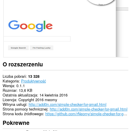
na
niektórych
witrynach.
This
extension
can
create
rich
notifications
and
display
them
to
O rozszerzeniu
you
in
the
Liczba pobrań
13 328
system
Kategoria
Produktywność
tray.
Wersja
0.1.1
Rozmiar
13,6 KB
To
Ostatnia aktualizacja
14 kwietnia 2016
rozszerzenie
Licencja
Copyright 2016 rneomy
może
Witryna usługi
http://add0n.com/simple-checker-for-gmail.html
uzyskać
Strona pomocy technicznej
http://add0n.com/simple-checker-for-gmail.html
dostęp
Strona kodu źródłowego
https://github.com/rNeomy/simple-checker-for-gmail/
do
Pokrewne
kart
i