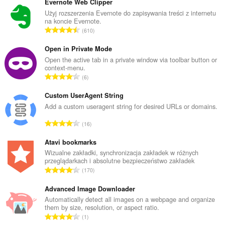
Twojej
Evernote Web Clipper
aktywności.
Użyj rozszerzenia Evernote do zapisywania treści z internetu
na koncie Evernote.
C
610
a
ł
Open in Private Mode
k
Open the active tab in a private window via toolbar button or
context-menu.
o
C
6
w
a
i
ł
Custom UserAgent String
t
k
Add a custom useragent string for desired URLs or domains.
a
o
l
C
16
w
i
a
i
c
ł
Atavi bookmarks
t
z
k
Wizualne zakładki, synchronizacja zakładek w różnych
a
b
przeglądarkach i absolutne bezpieczeństwo zakładek
o
l
C
a
170
w
i
a
o
i
c
ł
Advanced Image Downloader
c
t
z
k
e
Automatically detect all images on a webpage and organize
a
b
them by size, resolution, or aspect ratio.
o
n
l
C
a
1
w
:
i