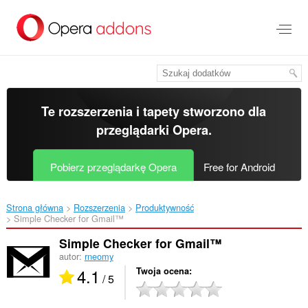
Przenoś
do
treści
strony
Te rozszerzenia i tapety stworzono dla
przeglądarki Opera
.
Pobierz przeglądarkę Opera
Free for Android
Strona główna
Rozszerzenia
Produktywność
Simple Checker for Gmail™‎
Simple Checker for Gmail™
autor:
rneomy
4.1
Twoja ocena
/ 5