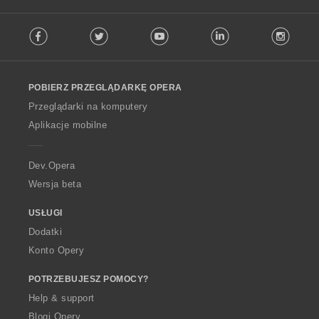
F
Facebook
Twitter
Youtube
LinkedIn
Instag
o
l
l
o
POBIERZ PRZEGLĄDARKĘ OPERA
w
O
Przeglądarki na komputery
p
Aplikacje mobilne
e
r
a
Dev.Opera
Wersja beta
USŁUGI
Dodatki
Konto Opery
POTRZEBUJESZ POMOCY?
Help & support
Blogi Opery