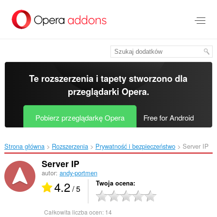
Przenoś
do
treści
strony
Te rozszerzenia i tapety stworzono dla
przeglądarki Opera
.
Pobierz przeglądarkę Opera
Free for Android
Strona główna
Rozszerzenia
Prywatność i bezpieczeństwo
Server IP‎
Server IP
autor:
andy-portmen
4.2
Twoja ocena
/ 5
Całkowita liczba ocen:
14