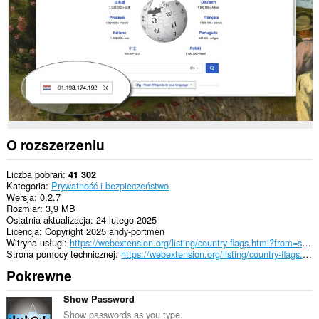
wszystkich
witrynach.
O rozszerzeniu
Liczba pobrań
41 302
Kategoria
Prywatność i bezpieczeństwo
Wersja
0.2.7
Rozmiar
3,9 MB
Ostatnia aktualizacja
24 lutego 2025
Licencja
Copyright 2025 andy-portmen
Witryna usługi
https://webextension.org/listing/country-flags.html?from=server-ip
Strona pomocy technicznej
https://webextension.org/listing/country-flags.html?from=server-ip
Pokrewne
Show Password
Show passwords as you type.