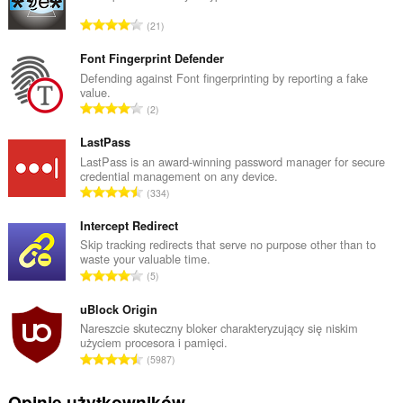
C
21
a
ł
Font Fingerprint Defender
k
Defending against Font fingerprinting by reporting a fake
value.
o
C
2
w
a
i
ł
LastPass
t
k
LastPass is an award-winning password manager for secure
a
credential management on any device.
o
l
C
334
w
i
a
i
c
ł
Intercept Redirect
t
z
k
Skip tracking redirects that serve no purpose other than to
a
b
waste your valuable time.
o
l
C
a
5
w
i
a
o
i
c
ł
uBlock Origin
c
t
z
k
e
Nareszcie skuteczny bloker charakteryzujący się niskim
a
b
użyciem procesora i pamięci.
o
n
l
C
a
5987
w
:
i
a
o
i
c
ł
c
Opinie użytkowników
t