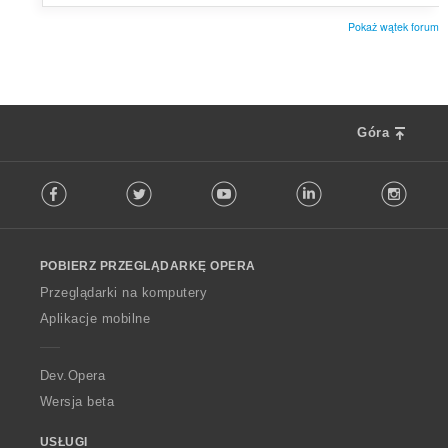
Pokaż wątek forum
Góra
F
Facebook
Twitter
Youtube
LinkedIn
Instag
o
l
l
o
POBIERZ PRZEGLĄDARKĘ OPERA
w
O
Przeglądarki na komputery
p
Aplikacje mobilne
e
r
a
Dev.Opera
Wersja beta
USŁUGI