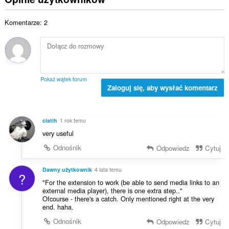
z
k
e
a
b
o
n
l
a
Komentarze: 2
w
:
i
o
i
c
c
t
z
e
a
b
n
l
a
:
i
o
Pokaż wątek forum
c
Zaloguj się, aby wysłać komentarz
c
z
e
b
n
a
:
ciatih
1 rok temu
o
very useful
c
e
Odnośnik
Odpowiedz
Cytuj
n
:
Dawny użytkownik
4 lata temu
?
"For the extension to work (be able to send media links to an
external media player), there is one extra step.."
Ofcourse - there's a catch. Only mentioned right at the very
end. haha.
Odnośnik
Odpowiedz
Cytuj