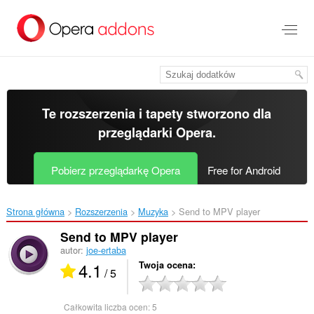
Przenoś
do
treści
strony
Te rozszerzenia i tapety stworzono dla
przeglądarki Opera
.
Pobierz przeglądarkę Opera
Free for Android
Strona główna
Rozszerzenia
Muzyka
Send to MPV player‎
Send to MPV player
autor:
joe-ertaba
4.1
Twoja ocena
/ 5
Całkowita liczba ocen:
5