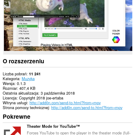
witrynach.
This
extension
can
write
data
into
the
clipboard.
To
O rozszerzeniu
rozszerzenie
może
odczytywać
Liczba pobrań
11 241
i
Kategoria
Muzyka
modyfikować
Wersja
0.1.3
Twoją
Rozmiar
407,4 KB
historię
Ostatnia aktualizacja
3 października 2018
przeglądania.
Licencja
Copyright 2018 joe-ertaba
Witryna usługi
http://add0n.com/send-to.html?from=mpv
This
Strona pomocy technicznej
http://add0n.com/send-to.html?from=mpv
extension
Pokrewne
can
create
rich
Theater Mode for YouTube™
notifications
Forces YouTube to open the player in the theater mode (full-
and