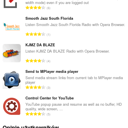
width mode) even if you are logged out
display
C
6
them
a
to
ł
you
Smooth Jazz South Florida
in
k
Listen Smooth Jazz South Florida Radio with Opera Browser.
the
o
system
C
1
w
tray.
a
i
ł
KJMZ DA BLAZE
To
t
rozszerzenie
k
Listen KJMZ DA BLAZE Radio with Opera Browser.
a
może
o
l
uzyskać
C
4
w
i
dostęp
a
i
do
c
ł
Send to MPlayer media player
kart
t
z
k
Send media stream links from current tab to MPlayer media
i
a
b
player
Twojej
o
l
C
a
aktywności.
3
w
i
a
o
i
c
ł
Control Center for YouTube
c
t
z
k
e
YouTube popup pause and resume as well as no buffer, HD
a
b
quality, wide screen, ...
o
n
l
C
a
5
w
:
i
a
o
i
c
ł
c
Opinie użytkowników
t