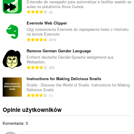
k
Extensão de navegador para automatizar e facilitar assistir as
aulas na plataforma Alura Cursos
o
C
2
w
a
i
ł
Evernote Web Clipper
t
k
Użyj rozszerzenia Evernote do zapisywania treści z internetu
a
na koncie Evernote.
o
l
C
610
w
i
a
i
c
ł
Remove German Gender Language
t
z
k
Entfernt deutsche Gender-Sprache weitgehend aus
a
b
Webseiten.
o
l
C
a
23
w
i
a
o
i
c
ł
Instructions for Making Delicious Snails
c
t
z
k
e
Snails - Discover the World of Snails, Instructions for Making
a
b
Delicious Snails
o
n
l
C
a
1
w
:
i
a
o
i
c
ł
c
Opinie użytkowników
t
z
k
e
a
b
o
n
l
a
Komentarze: 3
w
:
i
o
i
c