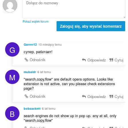
c
t
z
e
a
b
n
l
a
:
i
o
Pokaż wątek forum
c
Zaloguj się, aby wysłać komentarz
c
z
e
b
n
a
:
Garrrrr12
10 miesięcy temu
G
o
супер, работает!
c
e
Odnośnik
Odpowiedz
Cytuj
n
:
mubaidr
6 lat temu
M
"search,copy,flow" are default opera options. Looks like
extension is not active, can you please check extensions
page?
Odnośnik
Odpowiedz
Cytuj
bobsackett
6 lat temu
B
search engines do not show up in pop up. any at all, only
"search,copy,flow"