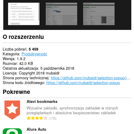
aktywności.
O rozszerzeniu
Liczba pobrań
5 459
Kategoria
Produktywność
Wersja
1.9.2
Rozmiar
42,0 KB
Ostatnia aktualizacja
5 października 2018
Licencja
Copyright 2018 mubaidr
Strona pomocy technicznej
https://github.com/mubaidr/selection-popup/issues
Strona kodu źródłowego
https://github.com/mubaidr/selection-popup
Pokrewne
Atavi bookmarks
Wizualne zakładki, synchronizacja zakładek w różnych
przeglądarkach i absolutne bezpieczeństwo zakładek
C
170
a
ł
Alura Auto