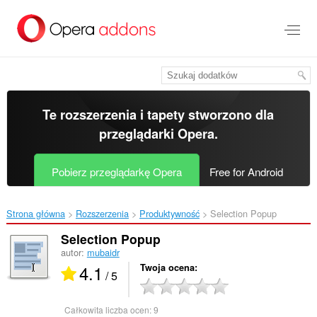
Przenoś
do
treści
strony
Te rozszerzenia i tapety stworzono dla
przeglądarki Opera
.
Pobierz przeglądarkę Opera
Free for Android
Strona główna
Rozszerzenia
Produktywność
Selection Popup‎
Selection Popup
autor:
mubaidr
4.1
Twoja ocena
/ 5
Całkowita liczba ocen:
9