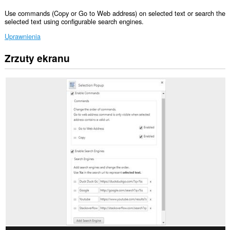
Use commands (Copy or Go to Web address) on selected text or search the
selected text using configurable search engines.
Uprawnienia
Zrzuty ekranu
To
rozszerzenie
może
uzyskać
dostęp
do
Twoich
danych
na
wszystkich
witrynach.
To
rozszerzenie
może
uzyskać
dostęp
do
kart
i
Twojej