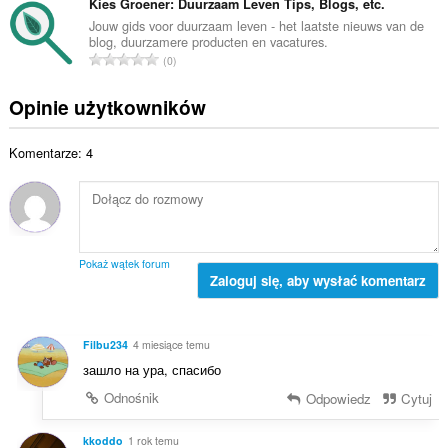
ł
Kies Groener: Duurzaam Leven Tips, Blogs, etc.
c
t
z
k
e
Jouw gids voor duurzaam leven - het laatste nieuws van de
a
b
blog, duurzamere producten en vacatures.
o
n
l
C
a
0
w
:
i
a
o
i
c
ł
c
Opinie użytkowników
t
z
k
e
a
b
o
n
l
a
Komentarze: 4
w
:
i
o
i
c
c
t
z
e
a
b
n
l
a
:
i
o
Pokaż wątek forum
c
Zaloguj się, aby wysłać komentarz
c
z
e
b
n
a
:
Filbu234
4 miesiące temu
o
зашло на ура, спасибо
c
e
Odnośnik
Odpowiedz
Cytuj
n
:
kkoddo
1 rok temu