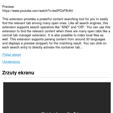
Preview:
https://www.youtube.com/watch?v=ks0PDxFBrA0
This extension provides a powerful content searching tool for you to easily
find the relevant tab among many open ones. Like all search engines, this
extension supports search operators like "AND" and "OR". You can use this
extension to find the relevant content when there are many open tabs like a
normal tab manager extension. It is also possible to index local files as
well. This extension supports parsing content from around 30 languages
and displays a preview (snippet) for the matching result. You can click on
each search entry to directly activate the container tab...
Pokaż więcej
Uprawnienia
Zrzuty ekranu
To
rozszerzenie
może
uzyskać
dostęp
do
Twoich
danych
na
wszystkich
witrynach.