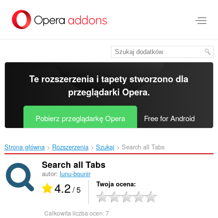
Przenoś
do
treści
strony
Te rozszerzenia i tapety stworzono dla
przeglądarki Opera
.
Pobierz przeglądarkę Opera
Free for Android
Strona główna
Rozszerzenia
Szukaj
Search all Tabs‎
Search all Tabs
autor:
lunu-bounir
4.2
Twoja ocena
/ 5
Całkowita liczba ocen:
7