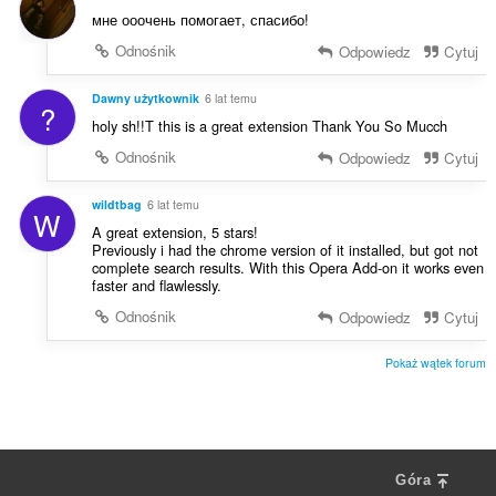
мне ооочень помогает, спасибо!
Odnośnik
Odpowiedz
Cytuj
Dawny użytkownik
6 lat temu
?
holy sh!!T this is a great extension Thank You So Mucch
Odnośnik
Odpowiedz
Cytuj
wildtbag
6 lat temu
W
A great extension, 5 stars!
Previously i had the chrome version of it installed, but got not
complete search results. With this Opera Add-on it works even
faster and flawlessly.
Odnośnik
Odpowiedz
Cytuj
Pokaż wątek forum
Góra