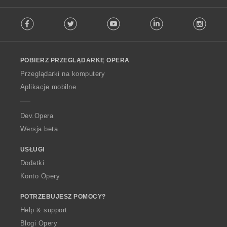
F
Facebook
Twitter
Youtube
LinkedIn
Instag
o
l
l
o
POBIERZ PRZEGLĄDARKĘ OPERA
w
O
Przeglądarki na komputery
p
Aplikacje mobilne
e
r
a
Dev.Opera
Wersja beta
USŁUGI
Dodatki
Konto Opery
POTRZEBUJESZ POMOCY?
Help & support
Blogi Opery