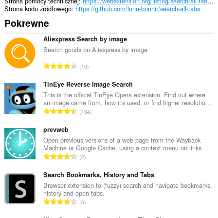
Strona pomocy technicznej
https://webextension.org/listing/search-all-tabs.html
Strona kodu źródłowego
https://github.com/lunu-bounir/search-all-tabs
Pokrewne
Aliexpress Search by image
Search goods on Aliexpress by image
C
10
a
ł
TinEye Reverse Image Search
k
This is the official TinEye Opera extension. Find out where
an image came from, how it's used, or find higher resolutio...
o
C
134
w
a
i
ł
prevweb
t
k
Open previous versions of a web page from the Wayback
a
Machine or Google Cache, using a context menu on links.
o
l
C
2
w
i
a
i
c
ł
Search Bookmarks, History and Tabs
t
z
k
Browser extension to (fuzzy) search and navigate bookmarks,
a
b
history and open tabs.
o
l
C
a
6
w
i
a
o
i
c