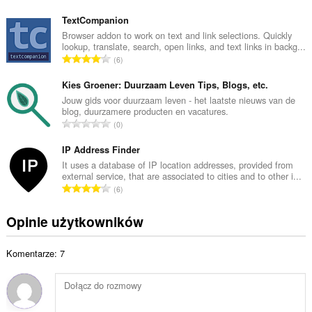
a
i
ł
TextCompanion
t
k
Browser addon to work on text and link selections. Quickly
a
lookup, translate, search, open links, and text links in backg...
o
l
C
6
w
i
a
i
c
ł
Kies Groener: Duurzaam Leven Tips, Blogs, etc.
t
z
k
Jouw gids voor duurzaam leven - het laatste nieuws van de
a
b
blog, duurzamere producten en vacatures.
o
l
C
a
0
w
i
a
o
i
c
ł
IP Address Finder
c
t
z
k
e
It uses a database of IP location addresses, provided from
a
b
external service, that are associated to cities and to other i...
o
n
l
C
a
6
w
:
i
a
o
i
c
ł
c
Opinie użytkowników
t
z
k
e
a
b
o
n
l
a
Komentarze: 7
w
:
i
o
i
c
c
t
z
e
a
b
n