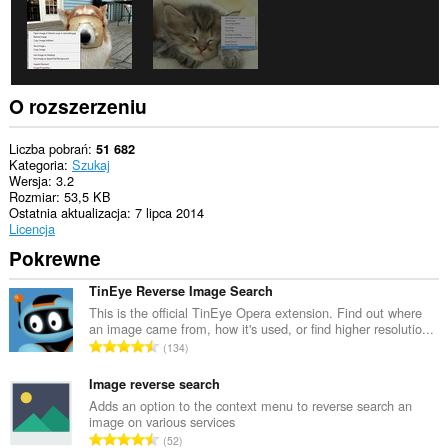
O rozszerzeniu
Liczba pobrań
51 682
Kategoria
Szukaj
Wersja
3.2
Rozmiar
53,5 KB
Ostatnia aktualizacja
7 lipca 2014
Licencja
Pokrewne
TinEye Reverse Image Search
This is the official TinEye Opera extension. Find out where
an image came from, how it's used, or find higher resolutio...
C
134
a
ł
Image reverse search
k
Adds an option to the context menu to reverse search an
image on various services
o
C
52
w