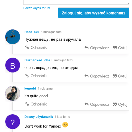
l
a
:
i
o
Pokaż wątek forum
c
Zaloguj się, aby wysłać komentarz
c
z
e
b
n
a
:
Rese1876
3 miesiące temu
o
Нужная вещь, не раз выручала
c
e
Odnośnik
Odpowiedz
Cytuj
n
:
Buknanka-Hleba
3 miesiące temu
B
очень порадовало, не ожидал
Odnośnik
Odpowiedz
Cytuj
kenodd
1 rok temu
it's quite good
Odnośnik
Odpowiedz
Cytuj
Dawny użytkownik
4 lata temu
?
Don't work for Yandex