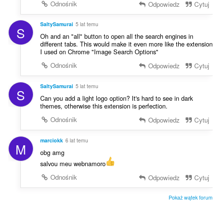
Odnośnik
Odpowiedz
Cytuj
SaltySamurai
5 lat temu
S
Oh and an "all" button to open all the search engines in
different tabs. This would make it even more like the extension
I used on Chrome "Image Search Options"
Odnośnik
Odpowiedz
Cytuj
SaltySamurai
5 lat temu
S
Can you add a light logo option? It's hard to see in dark
themes, otherwise this extension is perfection.
Odnośnik
Odpowiedz
Cytuj
marciokk
6 lat temu
M
obg amg
salvou meu webnamoro
Odnośnik
Odpowiedz
Cytuj
Pokaż wątek forum