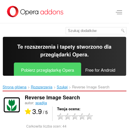
Przenoś
do
treści
strony
Te rozszerzenia i tapety stworzono dla
przeglądarki Opera
.
Pobierz przeglądarkę Opera
Free for Android
Strona główna
Rozszerzenia
Szukaj
Reverse Image Search‎
Reverse Image Search
autor:
spadija
3.9
Twoja ocena
/ 5
Całkowita liczba ocen:
44