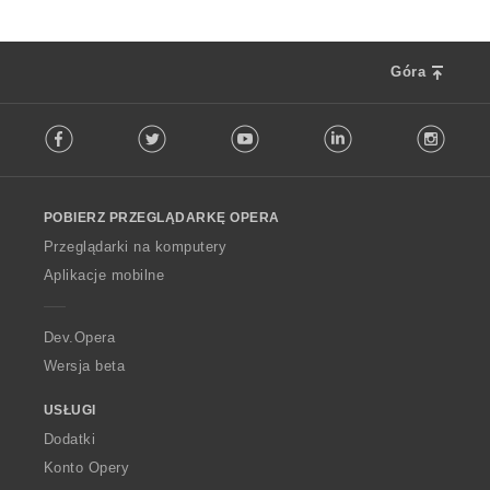
Góra
F
Facebook
Twitter
Youtube
LinkedIn
Instag
o
l
l
o
POBIERZ PRZEGLĄDARKĘ OPERA
w
O
Przeglądarki na komputery
p
Aplikacje mobilne
e
r
a
Dev.Opera
Wersja beta
USŁUGI
Dodatki
Konto Opery