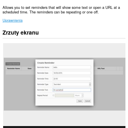
Allows you to set reminders that will show some text or open a URL at a
scheduled time. The reminders can be repeating or one off.
Uprawnienia
Zrzuty ekranu
This
extension
can
create
rich
notifications
and
display
them
to
you
in
the
system
tray.
To
rozszerzenie
może
uzyskać
dostęp