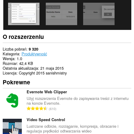
do
kart
i
Twojej
aktywności.
O rozszerzeniu
Liczba pobrań
9 320
Kategoria
Produktywność
Wersja
1.0
Rozmiar
42,4 KB
Ostatnia aktualizacja
21 maja 2015
Licencja
Copyright 2015 sanishmistry
Pokrewne
Evernote Web Clipper
Użyj rozszerzenia Evernote do zapisywania treści z internetu
na koncie Evernote.
C
610
a
ł
Video Speed Control
k
Lustrzane odbicie, rozciąganie, kompresja, obracanie i
regulacja prędkości odtwarzania wideo
o