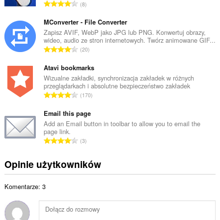
C
8
w
a
i
ł
MConverter - File Converter
t
k
Zapisz AVIF, WebP jako JPG lub PNG. Konwertuj obrazy,
a
wideo, audio ze stron internetowych. Twórz animowane GIF...
o
l
C
20
w
i
a
i
c
ł
Atavi bookmarks
t
z
k
Wizualne zakładki, synchronizacja zakładek w różnych
a
b
przeglądarkach i absolutne bezpieczeństwo zakładek
o
l
C
a
170
w
i
a
o
i
c
ł
Email this page
c
t
z
k
e
Add an Email button in toolbar to allow you to email the
a
b
page link.
o
n
l
C
a
3
w
:
i
a
o
i
c
ł
c
Opinie użytkowników
t
z
k
e
a
b
o
n
l
a
Komentarze: 3
w
:
i
o
i
c
c
t
z
e
a