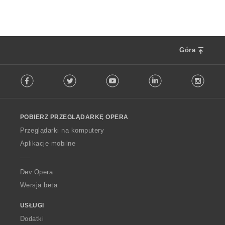
Góra
F
Facebook
Twitter
Youtube
LinkedIn
Instag
o
l
l
o
POBIERZ PRZEGLĄDARKĘ OPERA
w
O
Przeglądarki na komputery
p
Aplikacje mobilne
e
r
a
Dev.Opera
Wersja beta
USŁUGI
Dodatki