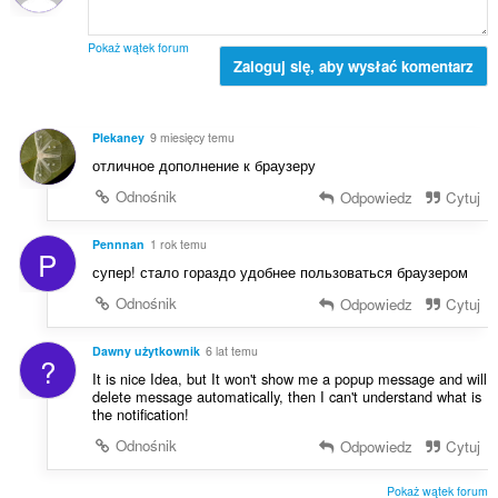
b
n
l
a
:
i
o
Pokaż wątek forum
c
Zaloguj się, aby wysłać komentarz
c
z
e
b
n
a
:
Plekaney
9 miesięcy temu
o
отличное дополнение к браузеру
c
e
Odnośnik
Odpowiedz
Cytuj
n
:
Pennnan
1 rok temu
P
супер! стало гораздо удобнее пользоваться браузером
Odnośnik
Odpowiedz
Cytuj
Dawny użytkownik
6 lat temu
?
It is nice Idea, but It won't show me a popup message and will
delete message automatically, then I can't understand what is
the notification!
Odnośnik
Odpowiedz
Cytuj
Pokaż wątek forum