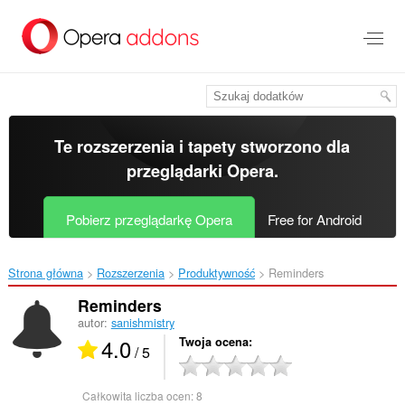
Przenoś
do
treści
strony
Te rozszerzenia i tapety stworzono dla
przeglądarki Opera
.
Pobierz przeglądarkę Opera
Free for Android
Strona główna
Rozszerzenia
Produktywność
Reminders‎
Reminders
autor:
sanishmistry
4.0
Twoja ocena
/ 5
Całkowita liczba ocen:
8