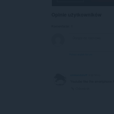
in
the
system
Opinie użytkowników
tray.
This
Komentarze: 1
extension
can
store
an
unlimited
amount
of
Pokaż wątek forum
client-
side
data.
oinkandstuff
6 lat temu
Youtube like the smartphone 
Odnośnik