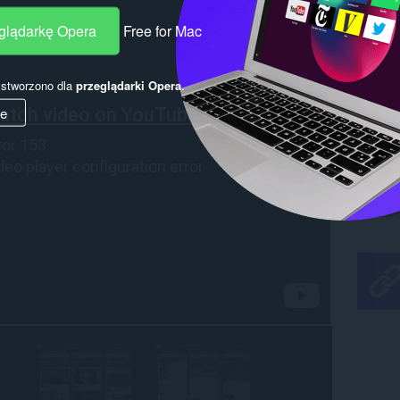
eglądarkę Opera
Free for Mac
y stworzono dla
przeglądarki Opera
.
ie