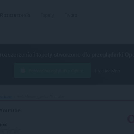
Rozszerzenia
Tapety
Twórz
 rozszerzenia i tapety stworzono dla
przeglądarki Op
Pobierz przeglądarkę Opera
Free for Mac
ościowe
Red Messenger for Youtube‎
 Youtube
ena