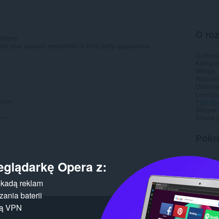
O ro
atform.
are your account credentials to third party applications.
Liczba 
Kategor
.
Wersja
Rozmiar
Ostatnia
Licencja
tion.
Polityka
Witryna 
...
Strona 
Pokr
eglądarkę Opera z:
kadą reklam
ania baterii
gą VPN