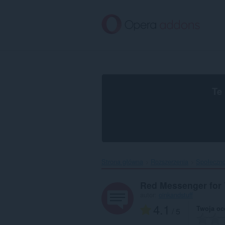
Przenoś
do
treści
strony
Te
Strona główna
Rozszerzenia
Społeczn
Red Messenger for
autor:
oinkandstuff
4.1
Twoja oc
/ 5