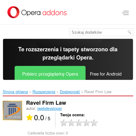
Przenoś
do
treści
strony
Te rozszerzenia i tapety stworzono dla
przeglądarki Opera
.
Pobierz przeglądarkę Opera
Free for Android
Strona główna
Rozszerzenia
Dostępność
Ravel Firm Law‎
Ravel Firm Law
autor:
iwebdeveloper
0.0
Twoja ocena
/ 5
Całkowita liczba ocen:
0