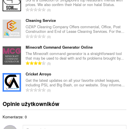
prices. We also confirm their Halal or non halal Status.
o
C
0
w
a
i
ł
Cleaning Service
t
k
OZAP Cleaning Company Offers commercial, Office, Post
a
Construction and End of Lease Cleaning Services. For the...
o
l
C
0
w
i
a
i
c
ł
Minecraft Command Generator Online
t
z
k
The Minecraft command generator is a straightforward tool
a
b
that may be used to deal with and fix problems brought by...
o
l
C
a
5
w
i
a
o
i
c
ł
Cricket Arroyo
c
t
z
k
e
Get the latest updates on all your favorite cricket leagues,
a
b
including PSL and Big Bash, on our website. Stay informe...
o
n
l
C
a
0
w
:
i
a
o
i
c
ł
c
Opinie użytkowników
t
z
k
e
a
b
o
n
l
a
Komentarze: 0
w
:
i
o
i
c
c