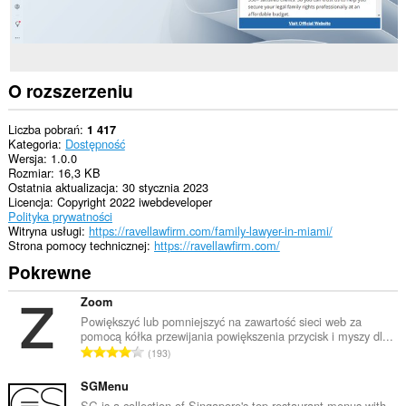
O rozszerzeniu
Liczba pobrań
1 417
Kategoria
Dostępność
Wersja
1.0.0
Rozmiar
16,3 KB
Ostatnia aktualizacja
30 stycznia 2023
Licencja
Copyright 2022 iwebdeveloper
Polityka prywatności
Witryna usługi
https://ravellawfirm.com/family-lawyer-in-miami/
Strona pomocy technicznej
https://ravellawfirm.com/
Pokrewne
Zoom
Powiększyć lub pomniejszyć na zawartość sieci web za
pomocą kółka przewijania powiększenia przycisk i myszy dl...
C
193
a
ł
SGMenu
k
SG is a collection of Singapore's top restaurant menus with