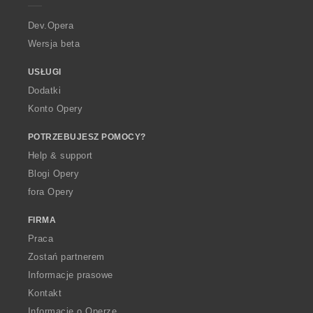
r
a
Dev.Opera
Wersja beta
USŁUGI
Dodatki
Konto Opery
POTRZEBUJESZ POMOCY?
Help & support
Blogi Opery
fora Opery
FIRMA
Praca
Zostań partnerem
Informacje prasowe
Kontakt
Informacje o Operze