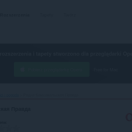
Rozszerzenia
Tapety
Twórz
 rozszerzenia i tapety stworzono dla
przeglądarki Op
Pobierz przeglądarkę Opera
Free for Mac
i i pogoda
Радио Комсомольская Правда‎
кая Правда
ena