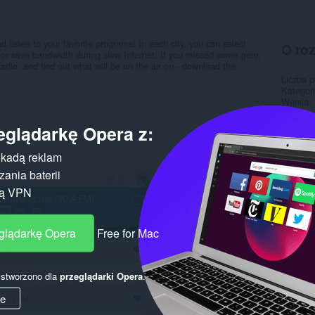
nd listen to your favorite programs! In each city, you can select
O ro
 or save bandwidth during slow Internet. If you missed some gear,
 radio, and find out what will be on the air on - download the
Liczba 
Kategor
Wersja
Rozmiar
Ostatnia
eglądarkę Opera z:
Licencja
Polityka
kadą reklam
Pokr
ania baterii
gą VPN
eglądarkę Opera
Free for Mac
y stworzono dla
przeglądarki Opera
.
ie