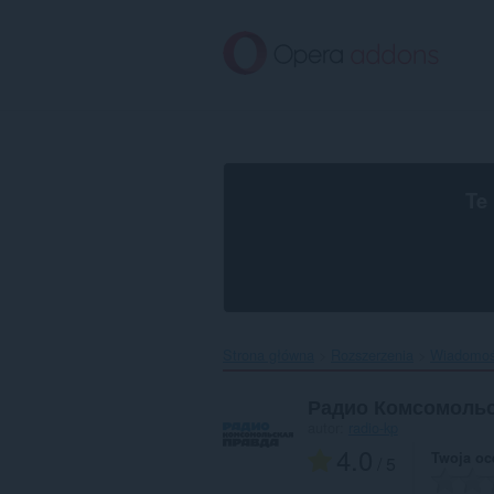
Przenoś
do
treści
strony
Te
Strona główna
Rozszerzenia
Wiadomośc
Радио Комсомольс
autor:
radio-kp
4.0
Twoja oc
/ 5