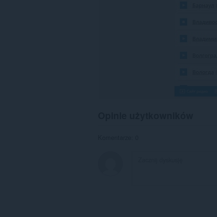
dostęp
do
kart
i
Twojej
aktywności.
Opinie użytkowników
Komentarze: 0