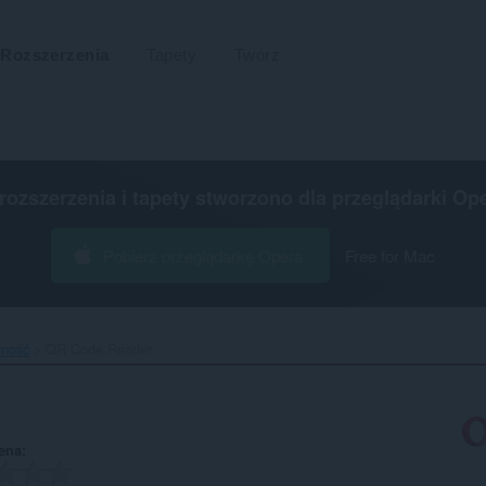
Rozszerzenia
Tapety
Twórz
 rozszerzenia i tapety stworzono dla
przeglądarki Op
Pobierz przeglądarkę Opera
Free for Mac
wność
QR Code Reader‎
ena