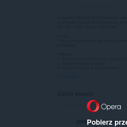
Całkowita liczba ocen:
10
A powerful QR-code (Quick Response code)
local image files and keeps the history of t
text, link, ISBN, coupon, and contact.
Privacy:
This extension does not rely on any external
whatsoever.
Features:
1. Read multiple QR-codes on a single im
2. Supports multiple protocols
3. Saves the history of scanned items...
Pokaż więcej
Zrzuty ekranu
Pobierz prz