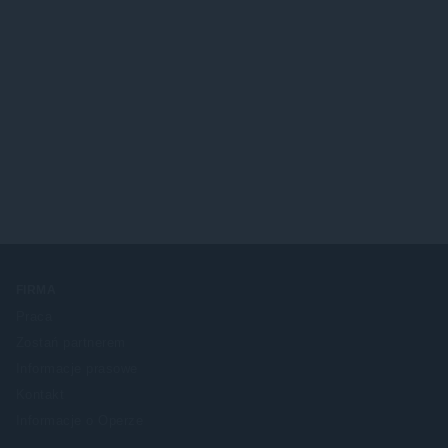
FIRMA
Praca
Zostań partnerem
Informacje prasowe
Kontakt
Informacje o Operze