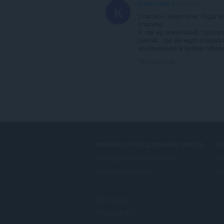
KomAS-mzk
3 lata temu
K
Спасибо, выручили. Куда ва
спасибо.
А так из пожеланий, сделать
сейчас, где не надо сперва
изображение в буфер обмена
Odnośnik
POBIERZ PRZEGLĄDARKĘ OPERA
US
Przeglądarki na komputery
Do
Aplikacje mobilne
Ko
Dev.Opera
Wersja beta