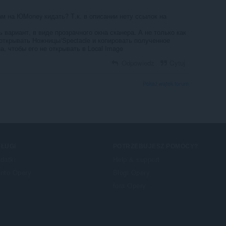
м на ЮMoney кидать? Т.к. в описании нету ссылок на
 вариант, в виде прозрачного окна сканера. А не только как
 открывать Ножницы/Spectacle и копировать полученное
, чтобы его не открывать в Local Image
Odpowiedz
Cytuj
Pokaż wątek forum
ŁUGI
POTRZEBUJESZ POMOCY?
datki
Help & support
nto Opery
Blogi Opery
fora Opery