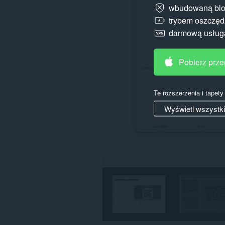
wbudowaną blo
trybem oszczędz
darmową usłu
Pobierz prz
Te rozszerzenia i tapet
Wyświetl wszystk