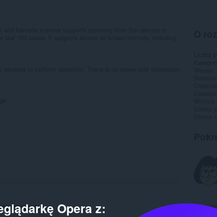
 and barcode scanner supports scanning from the camera or
O ro
he last 100 scans. It supports almost all known formats, including
Liczba 
Kategor
 services to perform detection. There is no server-side interaction
Wersja
Rozmiar
Ostatnia
Licencja
age
Witryna 
Strona 
Strona 
Pokr
eglądarkę Opera z: