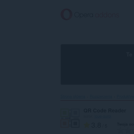
Przenoś
do
treści
strony
Te
Strona główna
Rozszerzenia
Produkty
QR Code Reader
autor:
joue-quroi
3.8
Twoja oc
/ 5