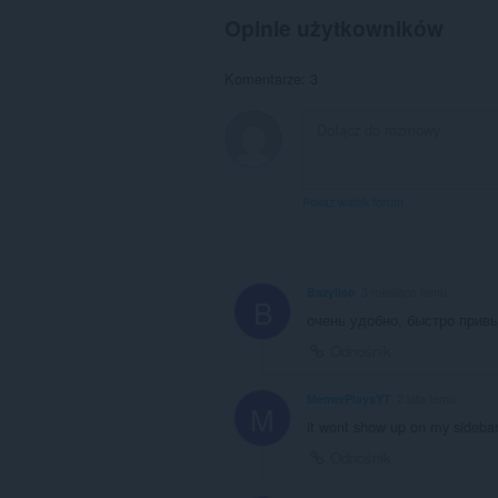
Opinie użytkowników
Komentarze: 3
Pokaż wątek forum
Bazyliso
3 miesiące temu
B
очень удобно, быстро прив
Odnośnik
MemerPlaysYT
2 lata temu
M
it wont show up on my sideba
Odnośnik