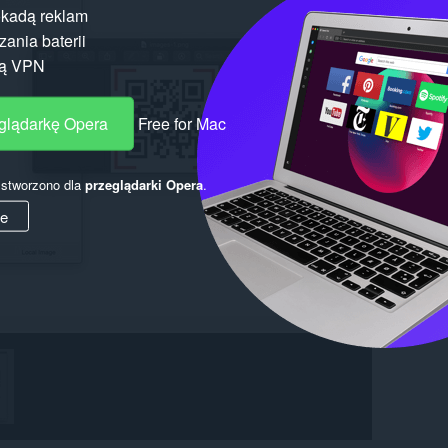
kadą reklam
ania baterii
gą VPN
eglądarkę Opera
Free for Mac
y stworzono dla
przeglądarki Opera
.
ie