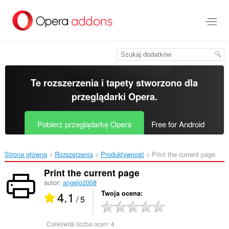
Przenoś
do
treści
strony
Te rozszerzenia i tapety stworzono dla
przeglądarki Opera
.
Pobierz przeglądarkę Opera
Free for Android
Strona główna
Rozszerzenia
Produktywność
Print the current page‎
Print the current page
autor:
angelo2008
4.1
Twoja ocena
/ 5
Całkowita liczba ocen:
4