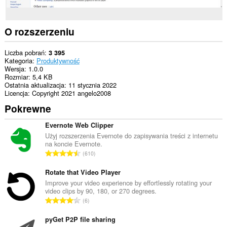
O rozszerzeniu
Liczba pobrań
3 395
Kategoria
Produktywność
Wersja
1.0.0
Rozmiar
5,4 KB
Ostatnia aktualizacja
11 stycznia 2022
Licencja
Copyright 2021 angelo2008
Pokrewne
Evernote Web Clipper
Użyj rozszerzenia Evernote do zapisywania treści z internetu
na koncie Evernote.
C
610
a
ł
Rotate that Video Player
k
Improve your video experience by effortlessly rotating your
video clips by 90, 180, or 270 degrees.
o
C
6
w
a
i
ł
pyGet P2P file sharing
t