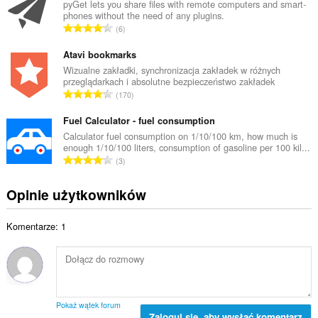
k
pyGet lets you share files with remote computers and smart-
a
phones without the need of any plugins.
o
l
C
6
w
i
a
i
c
ł
Atavi bookmarks
t
z
k
Wizualne zakładki, synchronizacja zakładek w różnych
a
b
przeglądarkach i absolutne bezpieczeństwo zakładek
o
l
C
a
170
w
i
a
o
i
c
ł
Fuel Calculator - fuel consumption
c
t
z
k
e
Calculator fuel consumption on 1/10/100 km, how much is
a
b
enough 1/10/100 liters, consumption of gasoline per 100 kil...
o
n
l
C
a
3
w
:
i
a
o
i
c
ł
c
Opinie użytkowników
t
z
k
e
a
b
o
n
l
a
Komentarze: 1
w
:
i
o
i
c
c
t
z
e
a
b
n
l
a
:
i
o
Pokaż wątek forum
c
Zaloguj się, aby wysłać komentarz