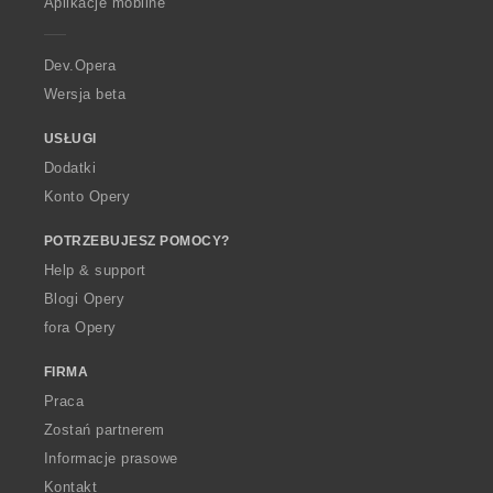
Aplikacje mobilne
e
r
a
Dev.Opera
Wersja beta
USŁUGI
Dodatki
Konto Opery
POTRZEBUJESZ POMOCY?
Help & support
Blogi Opery
fora Opery
FIRMA
Praca
Zostań partnerem
Informacje prasowe
Kontakt