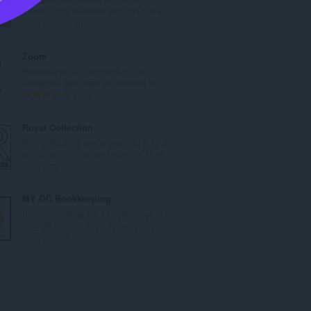
o
TakaraTomy releases with the faste...
w
C
0
i
a
t
ł
Zoom
a
k
Powiększyć lub pomniejszyć na
l
o
zawartość sieci web za pomocą kół...
i
w
C
193
c
i
a
z
t
ł
Royal Collection
b
a
k
Roy collections are presenting A to Z
a
l
o
collection for men and women. In w...
o
i
w
C
0
c
c
i
a
e
z
t
ł
MY OC Bookkeeping
n
b
a
k
If you're looking for a bookkeeper in
:
a
l
o
Orange County, then you've come t...
o
i
w
C
0
c
c
i
a
e
z
t
ł
n
b
a
k
:
a
l
o
o
i
w