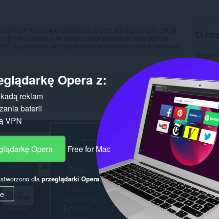
il spoofing Phishing with DMARC Analyzer. Monitoring SPF DKIM
O ro
RC’s vision is to ensure organizations are safe against
EC) by providing cutting edge technologies to prevent the same.
Liczba 
Kategor
Wersja
eglądarkę Opera z:
Rozmiar
Ostatnia
Licencja
kadą reklam
Polityka
ania baterii
Witryna 
Strona 
gą VPN
Pokr
eglądarkę Opera
Free for Mac
y stworzono dla
przeglądarki Opera
.
ie