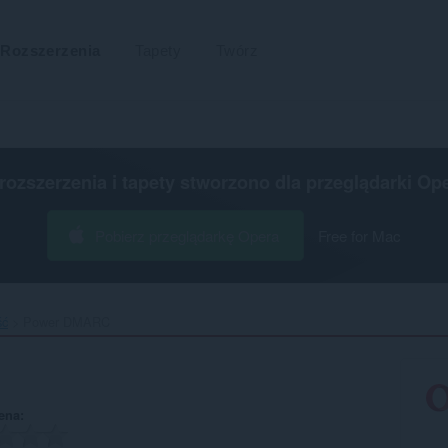
Rozszerzenia
Tapety
Twórz
 rozszerzenia i tapety stworzono dla
przeglądarki Op
Pobierz przeglądarkę Opera
Free for Mac
ść
Power DMARC‎
ena