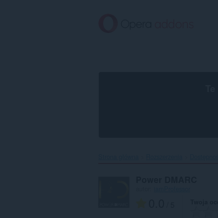
Przenoś
do
treści
strony
Te
Strona główna
Rozszerzenia
Dostępno
Power DMARC
autor:
iamProfessor
0.0
Twoja oc
/ 5