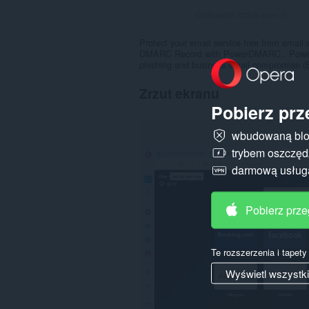
Całkowita liczba ocen:
0
Protect your email service free from ema
DMARC Record with PowerDMARC.. PowerDMA
phishing and business email compromise (B
Zrzut ekranu
Pobierz prz
wbudowaną blo
trybem oszczędz
darmową usłu
Pobierz prz
Te rozszerzenia i tapet
Wyświetl wszystk