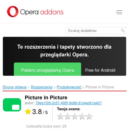
Przenoś
do
treści
strony
Te rozszerzenia i tapety stworzono dla
przeglądarki Opera
.
Pobierz przeglądarkę Opera
Free for Android
Strona główna
Rozszerzenia
Produktywność
Picture in Picture‎
Picture in Picture
autor:
79ea1f26-2c57-495f-9c89-d1c4acb1a427
3.8
Twoja ocena
/ 5
Całkowita liczba ocen:
29