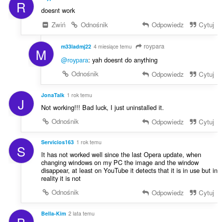
R
doesnt work
Zwiń
Odnośnik
Odpowiedz
Cytuj
roypara
m33ladmj22
4 miesiące temu
M
@roypara
: yah doesnt do anything
Odnośnik
Odpowiedz
Cytuj
JonaTalk
1 rok temu
J
Not working!!! Bad luck, I just uninstalled it.
Odnośnik
Odpowiedz
Cytuj
Servicios163
1 rok temu
S
It has not worked well since the last Opera update, when
changing windows on my PC the image and the window
disappear, at least on YouTube it detects that it is in use but in
reality it is not
Odnośnik
Odpowiedz
Cytuj
Bella-Kim
2 lata temu