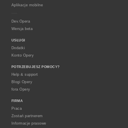
p
Aplikacje mobilne
e
r
a
Dev.Opera
Wersja beta
USŁUGI
Dodatki
Konto Opery
POTRZEBUJESZ POMOCY?
Help & support
Blogi Opery
fora Opery
FIRMA
Praca
Zostań partnerem
Informacje prasowe