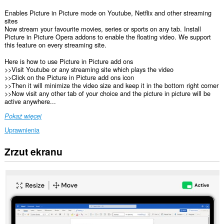
Enables Picture in Picture mode on Youtube, Netflix and other streaming
sites
Now stream your favourite movies, series or sports on any tab. Install
Picture in Picture Opera addons to enable the floating video. We support
this feature on every streaming site.
Here is how to use Picture in Picture add ons
>>Visit Youtube or any streaming site which plays the video
>>Click on the Picture in Picture add ons icon
>>Then it will minimize the video size and keep it in the bottom right corner
>>Now visit any other tab of your choice and the picture in picture will be
active anywhere...
Pokaż więcej
Uprawnienia
Zrzut ekranu
To
rozszerzenie
może
uzyskać
dostęp
do
Twoich
danych
na
wszystkich