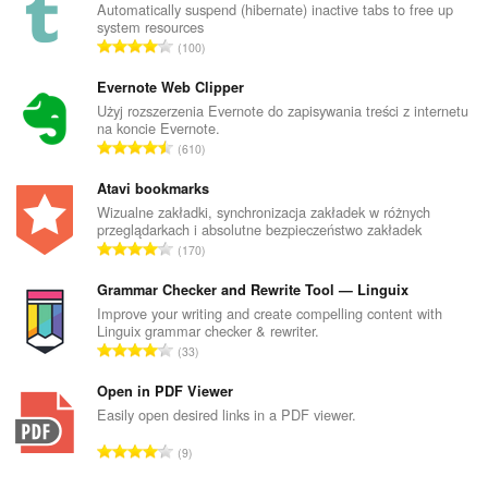
Automatically suspend (hibernate) inactive tabs to free up
system resources
C
100
a
ł
Evernote Web Clipper
k
Użyj rozszerzenia Evernote do zapisywania treści z internetu
na koncie Evernote.
o
C
610
w
a
i
ł
Atavi bookmarks
t
k
Wizualne zakładki, synchronizacja zakładek w różnych
a
przeglądarkach i absolutne bezpieczeństwo zakładek
o
l
C
170
w
i
a
i
c
ł
Grammar Checker and Rewrite Tool — Linguix
t
z
k
Improve your writing and create compelling content with
a
b
Linguix grammar checker & rewriter.
o
l
C
a
33
w
i
a
o
i
c
ł
Open in PDF Viewer
c
t
z
k
e
Easily open desired links in a PDF viewer.
a
b
o
n
l
C
a
9
w
:
i
a
o
i
c