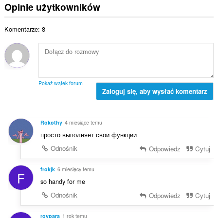
ł
c
Opinie użytkowników
t
z
k
e
a
b
o
n
l
a
Komentarze: 8
w
:
i
o
i
c
c
t
z
e
a
b
n
l
a
:
i
o
Pokaż wątek forum
c
Zaloguj się, aby wysłać komentarz
c
z
e
b
n
a
:
Rokothy
4 miesiące temu
o
просто выполняет свои функции
c
e
Odnośnik
Odpowiedz
Cytuj
n
:
frokjk
6 miesięcy temu
F
so handy for me
Odnośnik
Odpowiedz
Cytuj
roypara
1 rok temu