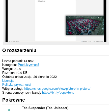
witrynach.
O rozszerzeniu
Liczba pobrań
64 040
Kategoria
Produktywność
Wersja
2.2.0
Rozmiar
10,0 KB
Ostatnia aktualizacja
26 sierpnia 2022
Licencja
Polityka prywatności
Witryna usługi
https://sites.google.com/view/picture-in-picture/
Strona pomocy technicznej
https://bit.ly/popextenu
Pokrewne
Tab Suspender (Tab Unloader)