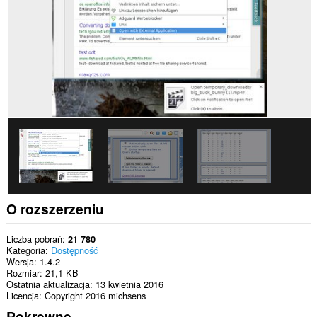
This
extension
can
create
rich
notifications
and
display
them
to
you
in
the
system
tray.
To
O rozszerzeniu
rozszerzenie
może
uzyskać
Liczba pobrań
21 780
dostęp
Kategoria
Dostępność
do
Wersja
1.4.2
kart
Rozmiar
21,1 KB
i
Ostatnia aktualizacja
13 kwietnia 2016
Twojej
Licencja
Copyright 2016 michsens
aktywności.
Pokrewne