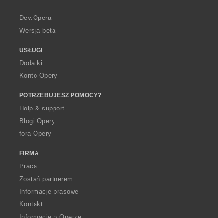
r
a
Dev.Opera
Wersja beta
USŁUGI
Dodatki
Konto Opery
POTRZEBUJESZ POMOCY?
Help & support
Blogi Opery
fora Opery
FIRMA
Praca
Zostań partnerem
Informacje prasowe
Kontakt
Informacje o Operze