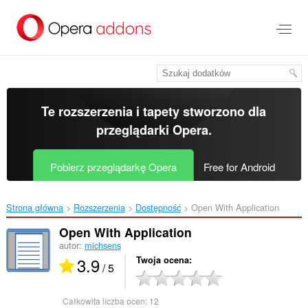
Przenoś
do
treści
strony
Te rozszerzenia i tapety stworzono dla
przeglądarki Opera
.
Pobierz przeglądarkę Opera
Free for Android
Strona główna
Rozszerzenia
Dostępność
Open With Application‎
Open With Application
autor:
michsens
3.9
Twoja ocena
/ 5
Całkowita liczba ocen:
12