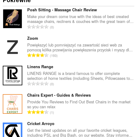
Posh Sitting - Massage Chair Review
Make your dream come true with the ideas of best created
massage chairs, recliners & couches with the great team of...
C
0
a
ł
Zoom
k
Powiększyć lub pomniejszyć na zawartość sieci web za
pomocą kółka przewijania powiększenia przycisk i myszy dl...
o
C
193
w
a
i
ł
Linens Range
t
k
LINENS RANGE is a brand famous to offer complete
a
selection of home textiles (including Sheets, Pillowcases to...
o
l
C
0
w
i
a
i
c
ł
Chairs Expert - Guides & Reviews
t
z
k
Provide You Reviews to Find Out Best Chairs in the market
a
b
so you can relax
o
l
C
a
1
w
i
a
o
i
c
ł
Cricket Arroyo
c
t
z
k
e
Get the latest updates on all your favorite cricket leagues,
a
b
including PSL and Big Bash, on our website. Stay informe...
o
n