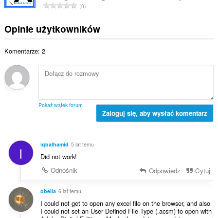
l
C
a
0
w
:
i
a
o
i
c
ł
c
Opinie użytkowników
t
z
k
e
a
b
o
n
l
a
Komentarze: 2
w
:
i
o
i
c
c
t
z
e
a
b
n
l
a
:
i
o
Pokaż wątek forum
c
Zaloguj się, aby wysłać komentarz
c
z
e
b
n
a
:
iqbalhamid
5 lat temu
I
o
Did not work!
c
e
Odnośnik
Odpowiedz
Cytuj
n
:
obelia
6 lat temu
I could not get to open any excel file on the browser, and also
I could not set an User Defined File Type (.acsm) to open with