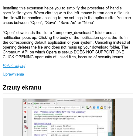
Installing this extension helps you to simplify the procedure of handle
specific file types. When clicking with the left mouse button onto a file link
the file will be handled accoring to the settings in the options site. You can
choos between "Open", "Save", "Save As" or "None".
"Open" downloads the file to "temporary_downloads" folder and a
notification pops up. Clicking the body of the notification opens the file in
the corresponding default application of your system. Canceling instead of
opening deletes the file and does not mass up your download folder. The
Chromium API on which Opera is set-up DOES NOT SUPPORT ONE
CLICK OPENING opertunity of linked files, because of security issues...
Pokaż więcej
Uprawnienia
Zrzuty ekranu
To
rozszerzenie
może
uzyskać
dostęp
do
Twoich
danych
na
wszystkich
witrynach.