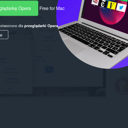
eglądarkę Opera
Free for Mac
y stworzono dla
przeglądarki Opera
.
ie