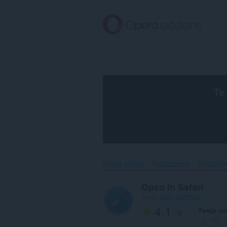
Przenoś
do
treści
strony
Te
Strona główna
Rozszerzenia
Produkty
Open in Safari
autor:
andy-portmen
4.1
Twoja oc
/ 5