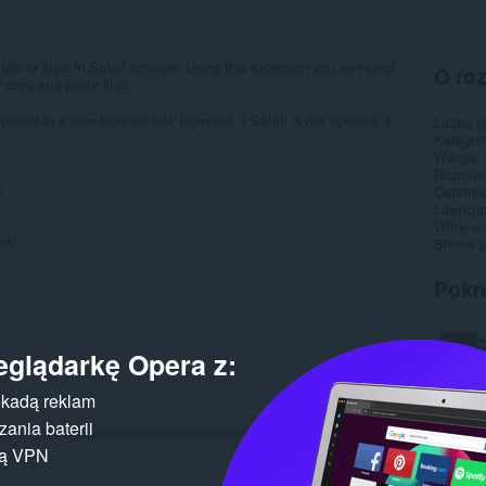
tab or links in Safari browser. Using this extension you can send
O ro
y copy and paste links.
 opened in a new browser tab, however, if Safari is not opened, a
Liczba 
Kategor
Wersja
Rozmiar
i
Ostatnia
Licencja
Witryna 
t/...
Strona 
Pokr
eglądarkę Opera z:
kadą reklam
ania baterii
gą VPN