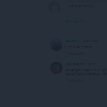
Pokaż wątek forum
Rasiassa
10 miesięcy temu
it works for at least
Odnośnik
antoinequint9
4 lata temu
A very good extension, I hop
would be more convenient for
Odnośnik