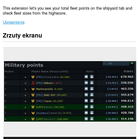
This extension let's you see your total fleet points on the shipyard tab and
check fleet sizes from the highscore.
Uprawnienia
Zrzuty ekranu
To
rozszerzenie
może
uzyskać
dostęp
do
Twoich
danych
na
niektórych
witrynach.