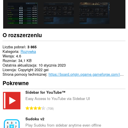
O rozszerzeniu
Liczba pobrań
3 865
Kategoria
Rozrywka
Wersja
4.6
Rozmiar
34,1 KB
Ostatnia aktualizacja
10 stycznia 2023
Licencja
Copyright 2022 gei
Strona pomocy technicznej
https://board.origin.ogame.gameforge.com/index.php/User/11204-gei/
Pokrewne
Sidebar for YouTube™
Easy Access to YouTube via Sidebar UI
C
708
a
ł
Sudoku v2
k
Play Sudoku from sidebar anytime even offline