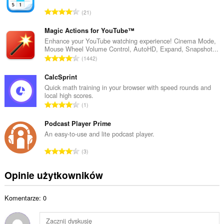
o
C
21
w
a
i
ł
Magic Actions for YouTube™
t
k
Enhance your YouTube watching experience! Cinema Mode,
a
Mouse Wheel Volume Control, AutoHD, Expand, Snapshot...
o
l
C
1442
w
i
a
i
c
ł
CalcSprint
t
z
k
Quick math training in your browser with speed rounds and
a
b
local high scores.
o
l
C
a
1
w
i
a
o
i
c
ł
Podcast Player Prime
c
t
z
k
e
An easy-to-use and lite podcast player.
a
b
o
n
l
C
a
3
w
:
i
a
o
i
c
ł
c
Opinie użytkowników
t
z
k
e
a
b
o
n
l
a
Komentarze: 0
w
:
i
o
i
c
c
t
z