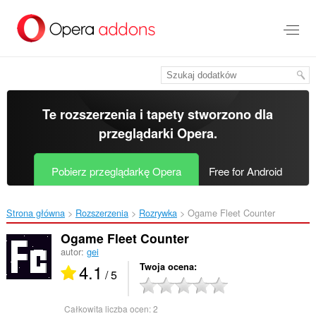
Przenoś
do
treści
strony
Te rozszerzenia i tapety stworzono dla
przeglądarki Opera
.
Pobierz przeglądarkę Opera
Free for Android
Strona główna
Rozszerzenia
Rozrywka
Ogame Fleet Counter‎
Ogame Fleet Counter
autor:
gei
4.1
Twoja ocena
/ 5
Całkowita liczba ocen:
2