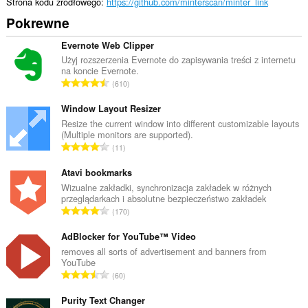
Strona kodu źródłowego
https://github.com/minterscan/minter_link
Pokrewne
Evernote Web Clipper
Użyj rozszerzenia Evernote do zapisywania treści z internetu
na koncie Evernote.
C
610
a
ł
Window Layout Resizer
k
Resize the current window into different customizable layouts
(Multiple monitors are supported).
o
C
11
w
a
i
ł
Atavi bookmarks
t
k
Wizualne zakładki, synchronizacja zakładek w różnych
a
przeglądarkach i absolutne bezpieczeństwo zakładek
o
l
C
170
w
i
a
i
c
ł
AdBlocker for YouTube™ Video
t
z
k
removes all sorts of advertisement and banners from
a
b
YouTube
o
l
C
a
60
w
i
a
o
i
c
ł
Purity Text Changer
c
t