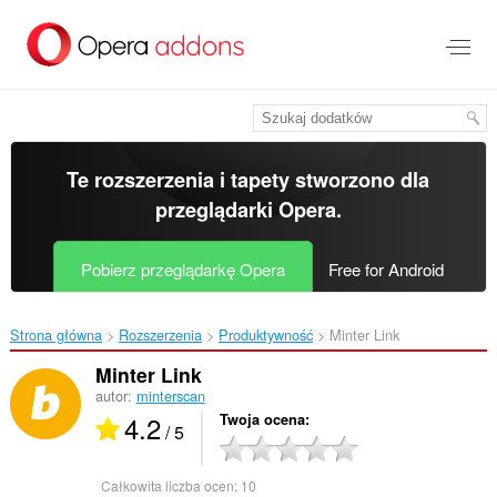
Przenoś
do
treści
strony
Te rozszerzenia i tapety stworzono dla
przeglądarki Opera
.
Pobierz przeglądarkę Opera
Free for Android
Strona główna
Rozszerzenia
Produktywność
Minter Link‎
Minter Link
autor:
minterscan
4.2
Twoja ocena
/ 5
Całkowita liczba ocen:
10