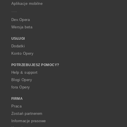
p
Aplikacje mobilne
e
r
a
Dev.Opera
Wersja beta
USŁUGI
Dodatki
Konto Opery
POTRZEBUJESZ POMOCY?
Help & support
Blogi Opery
fora Opery
FIRMA
Praca
Zostań partnerem
Informacje prasowe