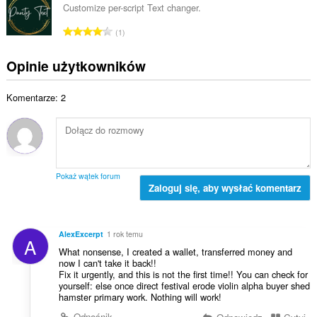
z
k
e
Customize per-script Text changer.
a
b
o
n
l
C
a
1
w
:
i
a
o
i
c
ł
c
Opinie użytkowników
t
z
k
e
a
b
o
n
l
a
Komentarze: 2
w
:
i
o
i
c
c
t
z
e
a
b
n
l
a
:
i
o
Pokaż wątek forum
c
Zaloguj się, aby wysłać komentarz
c
z
e
b
n
a
:
AlexExcerpt
1 rok temu
A
o
What nonsense, I created a wallet, transferred money and
c
now I can't take it back!!
e
Fix it urgently, and this is not the first time!! You can check for
n
yourself: else once direct festival erode violin alpha buyer shed
hamster primary work. Nothing will work!
:
Odnośnik