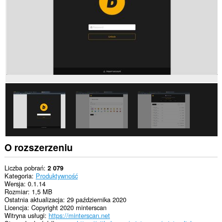
witrynach.
To
rozszerzenie
może
uzyskać
dostęp
do
Twoich
danych
na
niektórych
witrynach.
O rozszerzeniu
Liczba pobrań
2 079
Kategoria
Produktywność
Wersja
0.1.14
Rozmiar
1,5 MB
Ostatnia aktualizacja
29 października 2020
Licencja
Copyright 2020 minterscan
Witryna usługi
https://minterscan.net