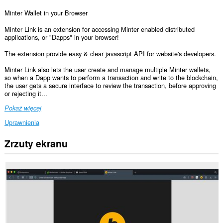
Minter Wallet in your Browser
Minter Link is an extension for accessing Minter enabled distributed
applications, or "Dapps" in your browser!
The extension provide easy & clear javascript API for website's developers.
Minter Link also lets the user create and manage multiple Minter wallets,
so when a Dapp wants to perform a transaction and write to the blockchain,
the user gets a secure interface to review the transaction, before approving
or rejecting it...
Pokaż więcej
Uprawnienia
Zrzuty ekranu
To
rozszerzenie
może
uzyskać
dostęp
do
Twoich
danych
na
wszystkich