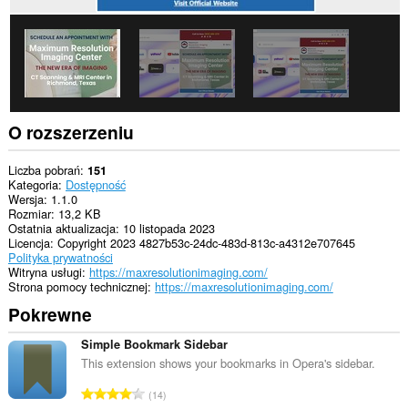
O rozszerzeniu
Liczba pobrań
151
Kategoria
Dostępność
Wersja
1.1.0
Rozmiar
13,2 KB
Ostatnia aktualizacja
10 listopada 2023
Licencja
Copyright 2023 4827b53c-24dc-483d-813c-a4312e707645
Polityka prywatności
Witryna usługi
https://maxresolutionimaging.com/
Strona pomocy technicznej
https://maxresolutionimaging.com/
Pokrewne
Simple Bookmark Sidebar
This extension shows your bookmarks in Opera's sidebar.
C
14