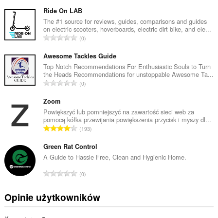
a
ł
Ride On LAB
k
The #1 source for reviews, guides, comparisons and guides
on electric scooters, hoverboards, electric dirt bike, and ele...
o
C
0
w
a
i
ł
Awesome Tackles Guide
t
k
Top Notch Recommendations For Enthusiastic Souls to Turn
a
the Heads Recommendations for unstoppable Awesome Ta...
o
l
C
0
w
i
a
i
c
ł
Zoom
t
z
k
Powiększyć lub pomniejszyć na zawartość sieci web za
a
b
pomocą kółka przewijania powiększenia przycisk i myszy dl...
o
l
C
a
193
w
i
a
o
i
c
ł
Green Rat Control
c
t
z
k
e
A Guide to Hassle Free, Clean and Hygienic Home.
a
b
o
n
l
C
a
0
w
:
i
a
o
i
c
ł
c
Opinie użytkowników
t
z
k
e
a
b
o
n
l