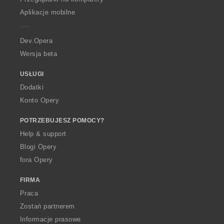
p
Aplikacje mobilne
e
r
a
Dev.Opera
Wersja beta
USŁUGI
Dodatki
Konto Opery
POTRZEBUJESZ POMOCY?
Help & support
Blogi Opery
fora Opery
FIRMA
Praca
Zostań partnerem
Informacje prasowe