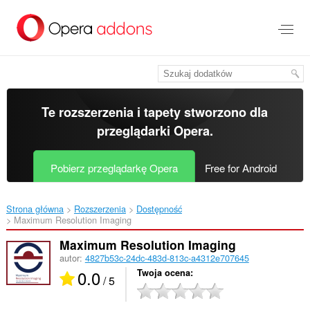
Przenoś
do
treści
strony
Te rozszerzenia i tapety stworzono dla
przeglądarki Opera
.
Pobierz przeglądarkę Opera
Free for Android
Strona główna
Rozszerzenia
Dostępność
Maximum Resolution Imaging‎
Maximum Resolution Imaging
autor:
4827b53c-24dc-483d-813c-a4312e707645
0.0
Twoja ocena
/ 5