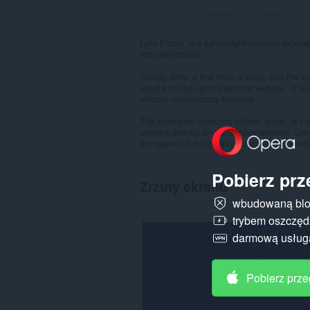
Całkowita liczba ocen:
2
Lyric Finder is a lightweight browser extens
they remember.
Simply enter a line from a song, and the ex
results on the LyricFinder.net website. It i
without unnecessary features.
The extension does not collect, store, or tr
opened directly on the service website. Lyr
transparent functionality for music discovery
Pobierz prz
Zrzuty ekranu
wbudowaną blo
trybem oszczędz
darmową usłu
Pobierz prz