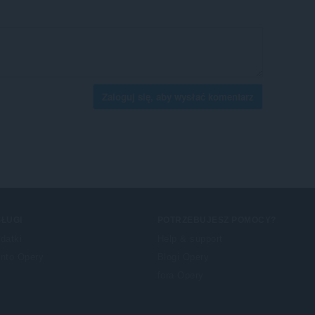
Zaloguj się, aby wysłać komentarz
ŁUGI
POTRZEBUJESZ POMOCY?
datki
Help & support
nto Opery
Blogi Opery
fora Opery