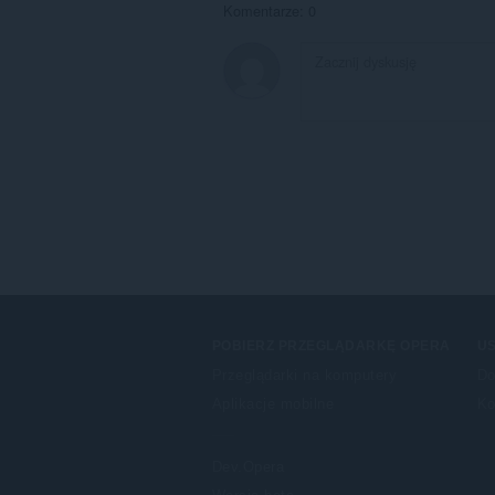
Komentarze: 0
POBIERZ PRZEGLĄDARKĘ OPERA
US
Przeglądarki na komputery
Do
Aplikacje mobilne
Ko
Dev.Opera