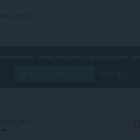
Rozszerzenia
Tapety
Twórz
 rozszerzenia i tapety stworzono dla
przeglądarki Op
Pobierz przeglądarkę Opera
Free for Mac
yric Finder‎
c69-59282af98255
ena