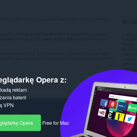
ion that helps users find songs by typing lyrics or short phrases
O ro
tension performs a lyric-based search to quickly show relevant
Liczba 
s designed for fast access, ease of use, and accurate matching
Kategor
Wersja
Rozmiar
ansmit personal data. All searches are initiated by the user and
Ostatnia
ic Finder uses minimal permissions and focuses on privacy-friendly,
Licencja
.
Witryna 
Strona 
eglądarkę Opera z:
Pokr
kadą reklam
ania baterii
gą VPN
eglądarkę Opera
Free for Mac