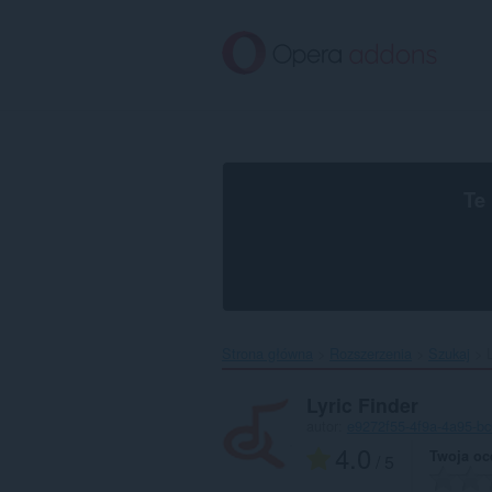
Przenoś
do
treści
strony
Te
Strona główna
Rozszerzenia
Szukaj
L
Lyric Finder
autor:
e9272f55-4f9a-4a95-b
4.0
Twoja oc
/ 5