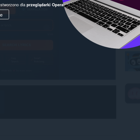
y stworzono dla
przeglądarki Opera
.
ie