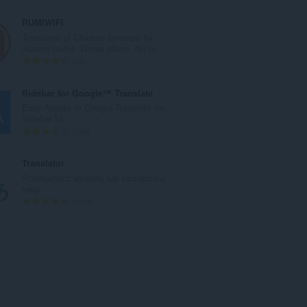
i
a
t
ł
RUMIWIFI
a
k
Translator of Chinese firmware for
l
o
Xiaomi router. Works offline. No co...
i
w
C
23
c
i
a
z
t
ł
Sidebar for Google™ Translate
b
a
k
Easy Access to Google Translate via
a
l
o
Sidebar UI
o
i
w
C
186
c
c
i
a
e
z
t
ł
Translator
n
b
a
k
Przetłumacz wpisany lub zaznaczony
:
a
l
o
tekst
o
i
w
C
4339
c
c
i
a
e
z
t
ł
n
b
a
k
:
a
l
o
o
i
w
c
c
i
e
z
t
n