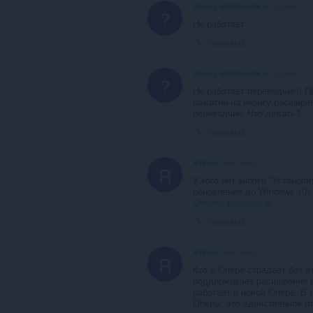
Dawny użytkownik
6 lat temu
?
Не работает
Odnośnik
Dawny użytkownik
6 lat temu
?
Не работает переводчик(( 
нажатии на иконку расшире
переводчик. Что делать?
Odnośnik
Rykov7
6 lat temu
R
У кого нет кнопки "Установ
обновления до Windows 10)
Chrome Extensions
.
Odnośnik
Rykov7
6 lat temu
R
Кто в Опере страдает без э
поддерживает расширения м
работает в новой Опере. В 
Оперы, это единственное о