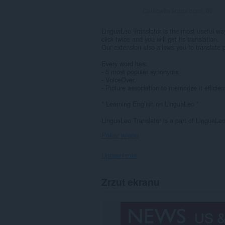
Całkowita liczba ocen:
69
LinguaLeo Translator is the most useful way
click twice and you will get its translation.
Our extension also allows you to translate 
Every word has:
- 5 most popular synonyms.
- VoiceOver,
- Picture association to memorize it efficient
* Learning English on LinguaLeo *
LinguaLeo Translator is a part of LinguaLeo.
Pokaż więcej
Uprawnienia
To
Zrzut ekranu
rozszerzenie
może
uzyskać
dostęp
do
Twoich