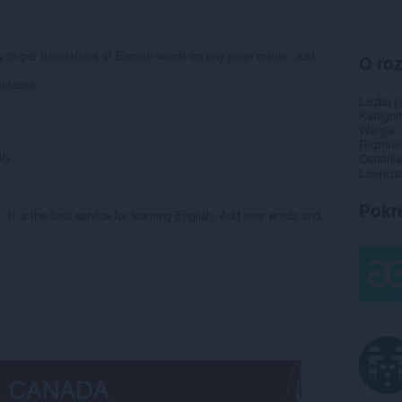
 to get translations of English words on any page online. Just
O ro
phrases.
Liczba 
Kategor
Wersja
Rozmiar
ly.
Ostatnia
Licencja
Pokr
 It is the best service for learning English. Add new words and...