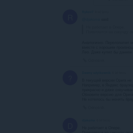
Rykov7
6 lat temu
R
@djakoma
said:
Не работает в Опере.
Появляется на секунду окн
Аналогично. Перелопатил мн
вместе с хорошим произнош
Лео. Даже купил бы данное
Odnośnik
Dawny użytkownik
6 lat temu
?
В текущей версии Opera не р
Например, в Яндекс браузере
прекрасно и даже озвучиван
Обновите версию для Opera
Не хотелось бы менять брау
Odnośnik
djakoma
6 lat temu
D
Не работает в Опере.
Появляется на секунду окно 