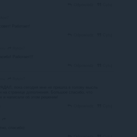
Odpowiedz
Cytuj
ykov7
совет! Работает!
Odpowiedz
Cytuj
Rykov7
temu
асибо! Работает!!!
Odpowiedz
Cytuj
Rykov7
temu
РАДАЛ, пока сегодня мне не пришла в голову мысль
и на странице дополнения. Большое спасибо, что
х и написали об этом решении!
k
Odpowiedz
Cytuj
тно, спасибо)
Odpowiedz
Cytuj