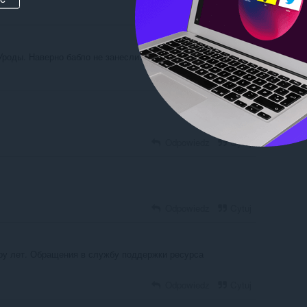
Odpowiedz
Cytuj
 Уроды. Наверно бабло не занесли.
Odpowiedz
Cytuj
Odpowiedz
Cytuj
Odpowiedz
Cytuj
ару лет. Обращения в службу поддержки ресурса
Odpowiedz
Cytuj