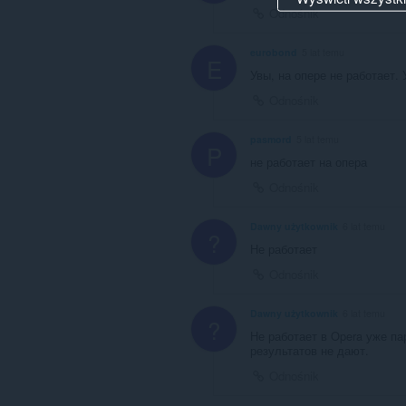
Odnośnik
eurobond
5 lat temu
E
Увы, на опере не работает.
Odnośnik
pasmord
5 lat temu
P
не работает на опера
Odnośnik
Dawny użytkownik
6 lat temu
?
Не работает
Odnośnik
Dawny użytkownik
6 lat temu
?
Не работает в Opera уже п
результатов не дают.
Odnośnik