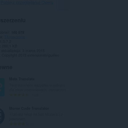
Pobierz przeglądarkę Opera
zszerzeniu
pobrań
160 078
ia
Tłumaczenie
1.0.7.2
260,1 KB
 aktualizacja
3 marca 2015
Copyright 2015 extensionslingualeo
ewne
Mate Translate
Twój translator wszystko-w-jednym
dla stron internetowych, zaznaczon...
C
1168
a
ł
Morse Code Translator
k
Tłumacz tekst na kod Morse'a i z
o
powrotem.
w
C
1