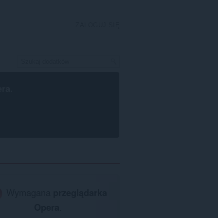
ZALOGUJ SIĘ
era
.
Wymagana
przeglądarka
Opera
.