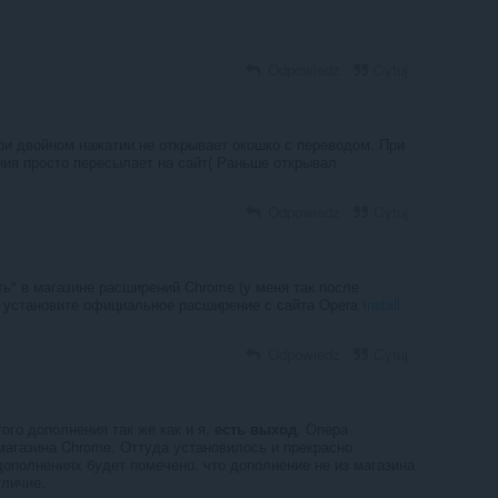
Odpowiedz
Cytuj
При двойном нажатии не открывает окошко с переводом. При
ния просто пересылает на сайт( Раньше открывал
Odpowiedz
Cytuj
ить" в магазине расширений Chrome (у меня так после
, установите официальное расширение с сайта Opera
Install
Odpowiedz
Cytuj
того дополнения так же как и я,
. Опера
есть выход
агазина Chrome. Оттуда установилось и прекрасно
дополнениях будет помечено, что дополнение не из магазина
тличие.