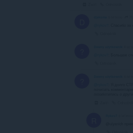
Zwiń
Odnośnik
R
djakoma
6 lat temu
D
@rykov7
: Спасибо за 
Odnośnik
Dawny użytkownik
6 lat 
?
@rykov7
: Большое сп
Odnośnik
Dawny użytkownik
6 lat 
?
@rykov7
: Я долго СТ
почитать комментари
позаботились о други
Zwiń
Odnośni
Rykov7
6 lat temu
R
@ulyanich прия
Odnośnik