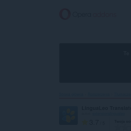
Przenoś
do
treści
strony
Te
Strona główna
Rozszerzenia
Tłumacze
LinguaLeo Translat
autor:
extensionslingualeo
3.7
Twoja oc
/ 5