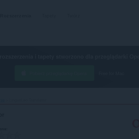
Rozszerzenia
Tapety
Twórz
 rozszerzenia i tapety stworzono dla
przeglądarki Op
Pobierz przeglądarkę Opera
Free for Mac
nie
LinguaLeo Translator‎
or
ena