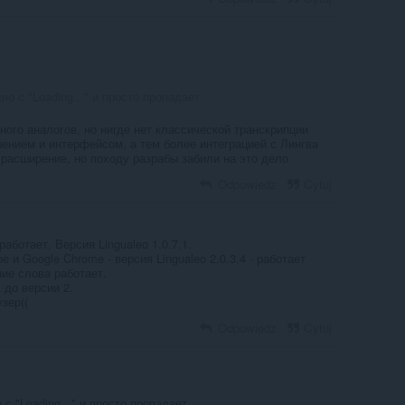
о с "Loading..." и просто пропадает.
ого аналогов, но нигде нет классической транскрипции
ением и интерфейсом, а тем более интеграцией с Лингва
 расширение, но походу разрабы забили на это дело
Odpowiedz
Cytuj
аботает. Версия Lingualeo 1.0.7.1.
 и Google Chrome - версия Lingualeo 2.0.3.4 - работает
ие слова работает.
 до версии 2.
зер((
Odpowiedz
Cytuj
с "Loading..." и просто пропадает.